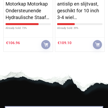
Motorkap Motorkap
antislip en slijtvast,
Ondersteunende
geschikt for 10 inch
Hydraulische Staaf…
3-4 wiel…
Already Sold: 73%
Already Sold: 39%
€
106.96
€
109.10