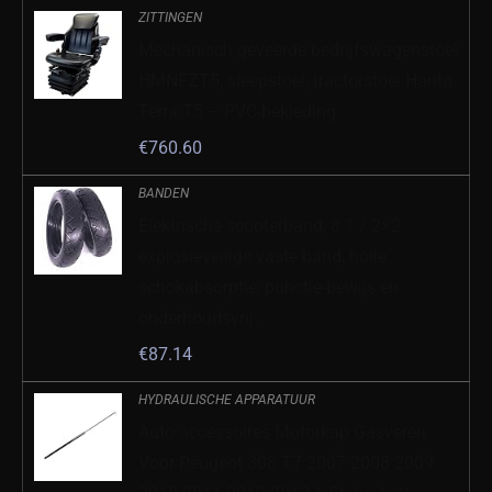
ZITTINGEN
Mechanisch geveerde bedrijfswagenstoel
HMNFZT5, sleepstoel, tractorstoel Harita
Terra T5 – PVC-bekleding
€
760.60
BANDEN
Elektrische scooterband, 8 1 / 2×2
explosieveilige vaste band, holle
schokabsorptie, punctie-bewijs en
onderhoudsvrij…
€
87.14
HYDRAULISCHE APPARATUUR
Auto accessoires Motorkap Gasveren
Voor Peugeot 308 T7 2007 2008 2009