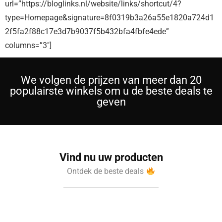
url=”https://bloglinks.nl/website/links/shortcut/4?
type=Homepage&signature=8f0319b3a26a55e1820a724d1
2f5fa2f88c17e3d7b9037f5b432bfa4fbfe4ede”
columns=”3″]
We volgen de prijzen van meer dan 20
populairste winkels om u de beste deals te
geven
Vind nu uw producten
Ontdek de beste deals