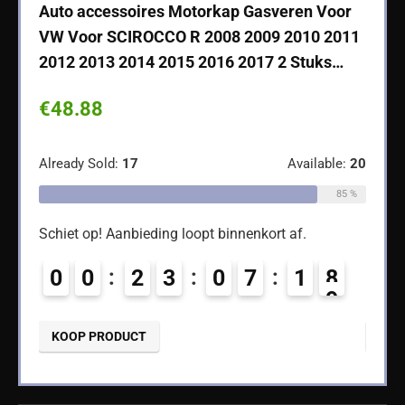
che
Auto accessoires Motorkap Gasveren Voor
Auto
VW Voor SCIROCCO R 2008 2009 2010 2011
Cher
2012 2013 2014 2015 2016 2017 2 Stuks…
2004 
€
48.88
€
14
ble:
65
Already Sold:
17
Available:
20
Alread
68 %
85 %
Schiet op! Aanbieding loopt binnenkort af.
Schiet
5
0
0
2
3
0
7
1
7
0
8
KOOP PRODUCT
KOO