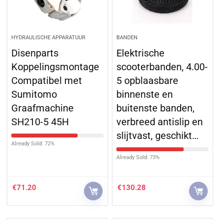
HYDRAULISCHE APPARATUUR
BANDEN
Disenparts
Elektrische
Koppelingsmontage
scooterbanden, 4.00-
Compatibel met
5 opblaasbare
Sumitomo
binnenste en
Graafmachine
buitenste banden,
SH210-5 45H
verbreed antislip en
slijtvast, geschikt…
Already Sold: 72%
Already Sold: 73%
€
71.20
€
130.28