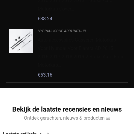
2010 2011 2012 2013 1 Stuks Auto
Motorkap Cover…
€
38.24
HYDRAULISCHE APPARATUUR
Auto accessoires Gasveren Motorkap
Voor Hyundai Voor Elantra AD 2015
2016 2017 2018 2019 2 Stuks Auto Front
Motorkap…
€
53.16
Bekijk de laatste recensies en nieuws
Ontdek geruchten, nieuws & producten ⚖