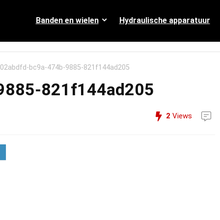
Banden en wielen
Hydraulische apparatuur
02abdfd-bc9a-474b-9885-821f144ad205
-9885-821f144ad205
2
Views