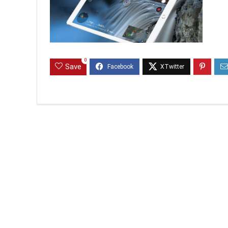
0
Save