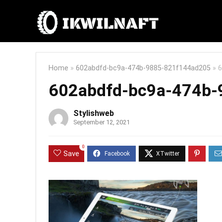
Home
»
602abdfd-bc9a-474b-9885-821f144ad205
»
6
602abdfd-bc9a-474b
Stylishweb
September 12, 2021
0
Save