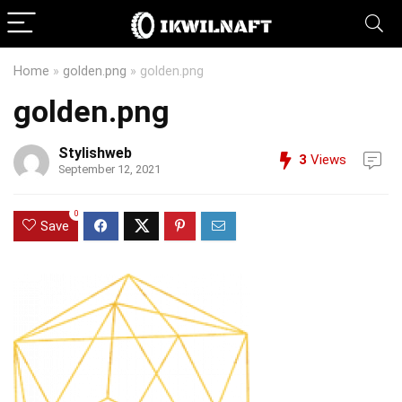
Home
»
golden.png
»
golden.png
golden.png
Stylishweb
3
Views
September 12, 2021
0
Save