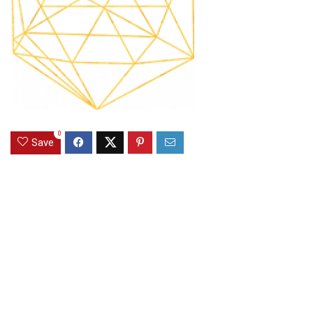
0
Save