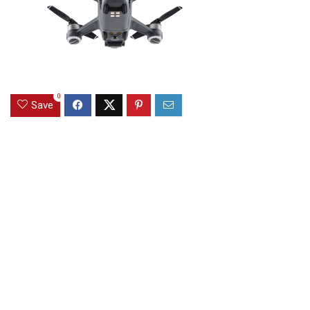
0
Save