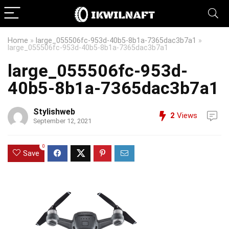
Home
»
large_055506fc-953d-40b5-8b1a-7365dac3b7a1
»
large_055506fc-953d-40b5-8b1a-7365dac3b7a1
large_055506fc-953d-
40b5-8b1a-7365dac3b7a1
Stylishweb
2
Views
September 12, 2021
0
Save