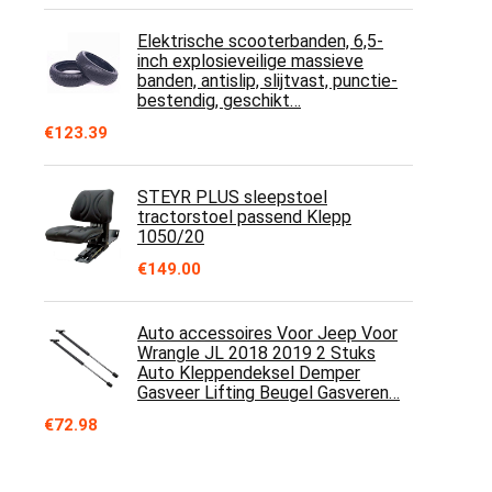
Elektrische scooterbanden, 6,5-
inch explosieveilige massieve
banden, antislip, slijtvast, punctie-
bestendig, geschikt…
€
123.39
STEYR PLUS sleepstoel
tractorstoel passend Klepp
1050/20
€
149.00
Auto accessoires Voor Jeep Voor
Wrangle JL 2018 2019 2 Stuks
Auto Kleppendeksel Demper
Gasveer Lifting Beugel Gasveren…
€
72.98