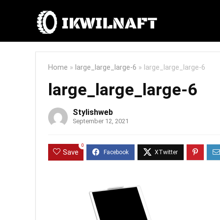
Home
»
large_large_large-6
»
large_large_large-6
large_large_large-6
Stylishweb
September 12, 2021
0
Save