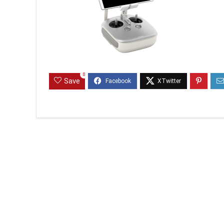
0
Save