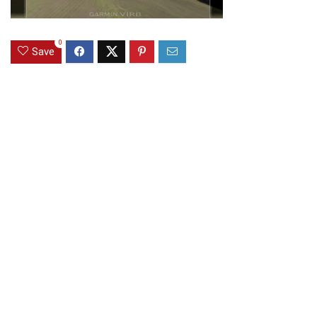
0
Save