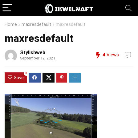
Home
»
maxresdefault
»
maxresdefault
maxresdefault
Stylishweb
4
Views
September 12, 2021
0
Save