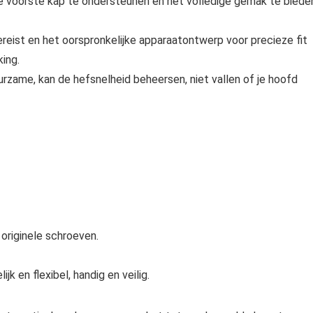
e voorste kap te ondersteunen en het volledige gemak te biede
vereist en het oorspronkelijke apparaatontwerp voor precieze fit
ing.
zame, kan de hefsnelheid beheersen, niet vallen of je hoofd
originele schroeven.
k en flexibel, handig en veilig.