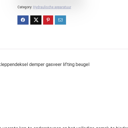
Category:
Hydraulische apparatuur
leppendeksel demper gasveer lifting beugel