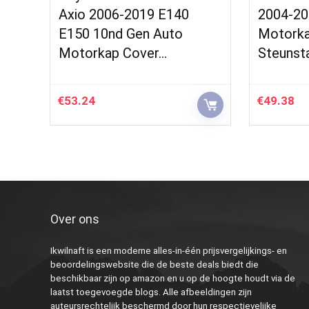
Axio 2006-2019 E140
2004-20
E150 10nd Gen Auto
Motorka
Motorkap Cover…
Steunst
€
53.24
€
49.38
Over ons
Ikwilnaft is een moderne alles-in-één prijsvergelijkings- en
beoordelingswebsite die de beste deals biedt die
beschikbaar zijn op amazon en u op de hoogte houdt via de
laatst toegevoegde blogs. Alle afbeeldingen zijn
auteursrechtelijk beschermd door hun respectievelijke