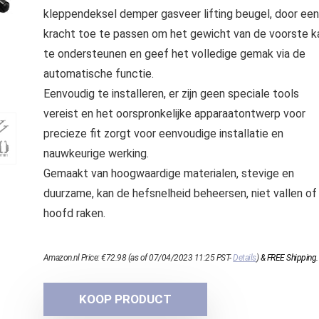
kleppendeksel demper gasveer lifting beugel, door een
kracht toe te passen om het gewicht van de voorste k
te ondersteunen en geef het volledige gemak via de
automatische functie.
Eenvoudig te installeren, er zijn geen speciale tools
vereist en het oorspronkelijke apparaatontwerp voor
precieze fit zorgt voor eenvoudige installatie en
nauwkeurige werking.
Gemaakt van hoogwaardige materialen, stevige en
duurzame, kan de hefsnelheid beheersen, niet vallen of 
hoofd raken.
Amazon.nl Price:
€
72.98
(as of 07/04/2023 11:25 PST-
Details
)
&
FREE Shipping
.
KOOP PRODUCT