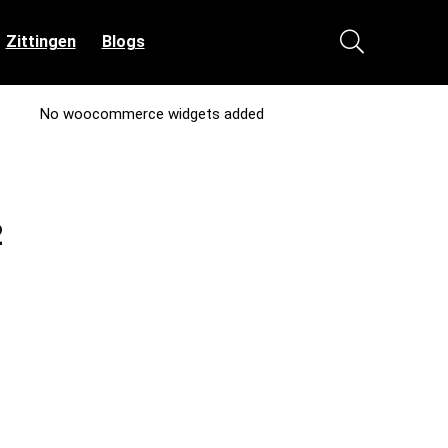
Zittingen
Blogs
No woocommerce widgets added
2