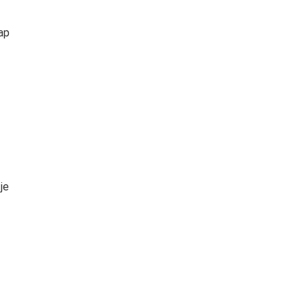
ap
je