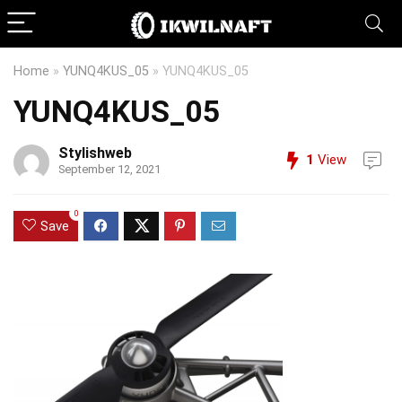
Home
»
YUNQ4KUS_05
»
YUNQ4KUS_05
YUNQ4KUS_05
Stylishweb
1
View
September 12, 2021
0
Save