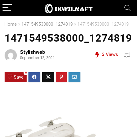
Home
»
1471549538000_1274819
»
1471549538000_1274819
1471549538000_1274819
Stylishweb
3
Views
September 12, 2021
0
Save