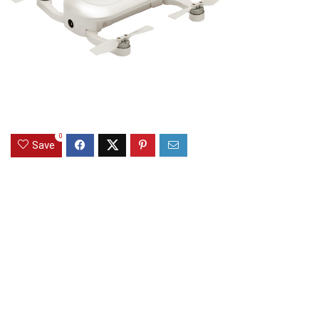
0
Save