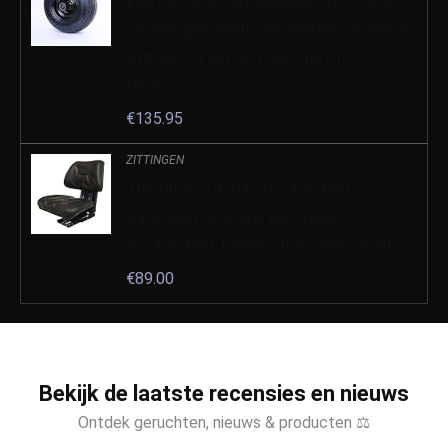
Elektrische scooterbanden, 18×9.50-8
vacuüm pneumatische banden, verbreed
antislip- en slijtvast, geschikt for
Harley…
€
135.95
ZITTINGEN
The Drive -14504- Tractorstoel,
universeel, geveerd, kunstleer,
tractorstoel, trekkerstoel, sleepstoel
€
89.00
Bekijk de laatste recensies en nieuws
Ontdek geruchten, nieuws & producten ⚖