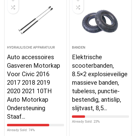
HYDRAULISCHE APPARATUUR
BANDEN
Auto accessoires
Elektrische
Gasveren Motorkap
scooterbanden,
Voor Civic 2016
8.5×2 explosieveilige
2017 2018 2019
massieve banden,
2020 2021 10TH
tubeless, punctie-
Auto Motorkap
bestendig, antislip,
Ondersteuning
slijtvast, 8,5…
Staaf…
Already Sold: 23%
Already Sold: 74%