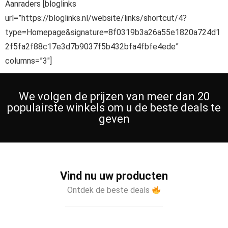
Aanraders [bloglinks
url=”https://bloglinks.nl/website/links/shortcut/4?
type=Homepage&signature=8f0319b3a26a55e1820a724d1
2f5fa2f88c17e3d7b9037f5b432bfa4fbfe4ede”
columns=”3″]
We volgen de prijzen van meer dan 20
populairste winkels om u de beste deals te
geven
Vind nu uw producten
Ontdek de beste deals