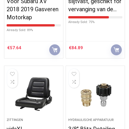
Voor Subaru XV
slijtvast, geschikt for
2018 2019 Gasveren
vervanging van de…
Motorkap
Already Sold: 75%
Already Sold: 89%
€
57.64
€
84.89
ZITTINGEN
HYDRAULISCHE APPARATUUR
vidaXL
3/8″ Blitz Detailing