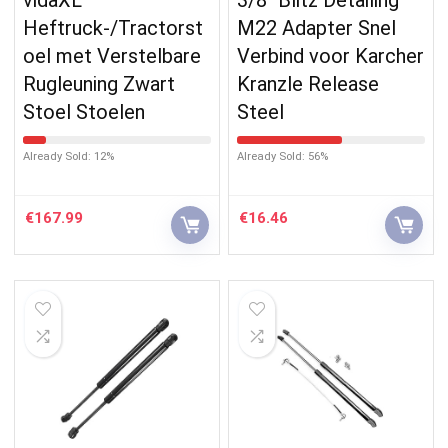
Heftruck-/Tractorst
M22 Adapter Snel
oel met Verstelbare
Verbind voor Karcher
Rugleuning Zwart
Kranzle Release
Stoel Stoelen
Steel
Already Sold: 12%
Already Sold: 56%
€
167.99
€
16.46