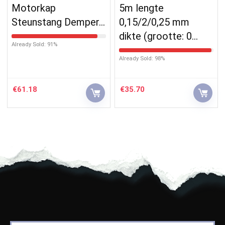
Motorkap
5m lengte
Steunstang Demper…
0,15/2/0,25 mm
dikte (grootte: 0…
Already Sold: 91%
Already Sold: 98%
€
61.18
€
35.70