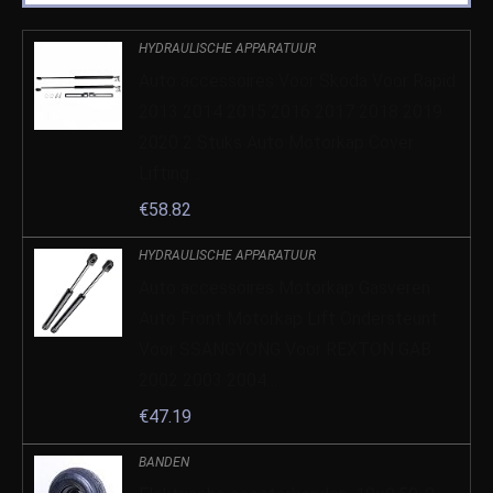
HYDRAULISCHE APPARATUUR
Auto accessoires Voor Skoda Voor Rapid
2013 2014 2015 2016 2017 2018 2019
2020 2 Stuks Auto Motorkap Cover
Lifting…
€
58.82
HYDRAULISCHE APPARATUUR
Auto accessoires Motorkap Gasveren
Auto Front Motorkap Lift Ondersteunt
Voor SSANGYONG Voor REXTON GAB
2002 2003 2004…
€
47.19
BANDEN