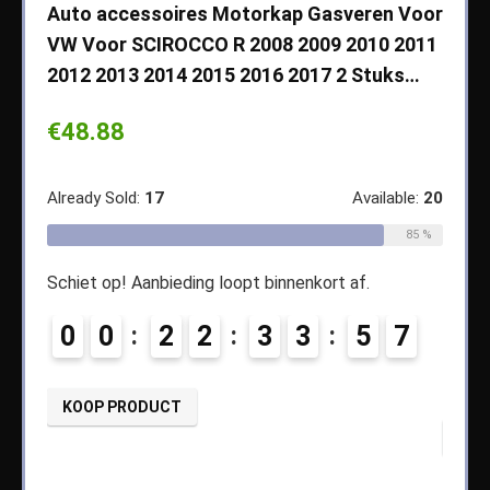
che
Auto accessoires Motorkap Gasveren Voor
Auto
VW Voor SCIROCCO R 2008 2009 2010 2011
Cher
2012 2013 2014 2015 2016 2017 2 Stuks…
2003
Koff
€
48.88
€
14
ble:
65
Already Sold:
17
Available:
20
68 %
Alread
85 %
Schiet op! Aanbieding loopt binnenkort af.
3
Schiet
0
0
2
2
3
3
5
6
0
7
KOOP PRODUCT
KOO