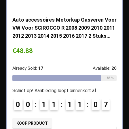
che
Auto accessoires Motorkap Gasveren Voor
Auto
VW Voor SCIROCCO R 2008 2009 2010 2011
Cher
2012 2013 2014 2015 2016 2017 2 Stuks…
2003
Koff
€
48.88
€
14
ble:
65
Already Sold:
17
Available:
20
68 %
Alread
85 %
Schiet op! Aanbieding loopt binnenkort af.
4
Schiet
0
0
1
1
1
1
0
6
7
0
KOOP PRODUCT