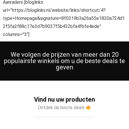
Aanraders [bloglinks
url=”https://bloglinks.nl/website/links/shortcut/4?
type=Homepage&signature=8f0319b3a26a55e1820a724d1
2f5fa2f88c17e3d7b9037f5b432bfa4fbfe4ede”
columns=”3″]
We volgen de prijzen van meer dan 20
populairste winkels om u de beste deals te
geven
Vind nu uw producten
Ontdek de beste deals