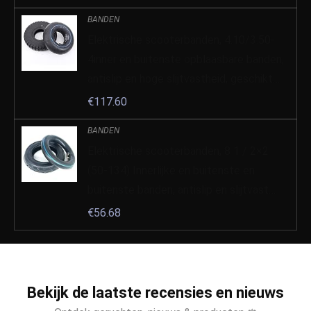
BANDEN
Elektrische scooterbanden, 4.10/3.50-
4inner en buitenste opblaasbare banden,
antislip en hoge slijtvastheid, geschikt…
€
117.60
BANDEN
Elektrische scooterbanden, 8 1 / 2×2
(50-134) Innerlijke en buitenste en
buitenste banden, antislip en slijtvast…
€
56.68
Bekijk de laatste recensies en nieuws