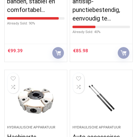
banden, stabiel en
antislip-
comfortabel…
punctiebestendig,
eenvoudig te…
Already Sold: 90%
Already Sold: 40%
€
99.39
€
85.98
HYDRAULISCHE APPARATUUR
HYDRAULISCHE APPARATUUR
Hachiparts
Auto accessoires