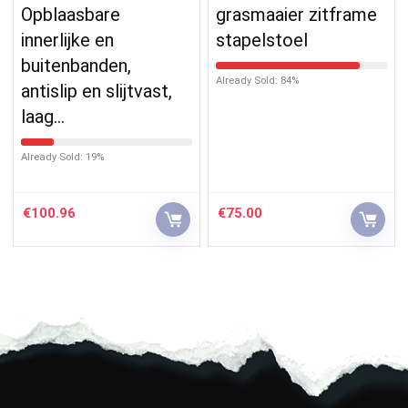
Opblaasbare
grasmaaier zitframe
innerlijke en
stapelstoel
buitenbanden,
Already Sold: 84%
antislip en slijtvast,
laag…
Already Sold: 19%
€
100.96
€
75.00