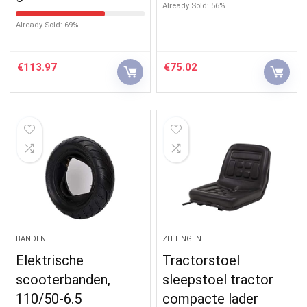
Already Sold: 56%
Already Sold: 69%
€
113.97
€
75.02
BANDEN
ZITTINGEN
Elektrische
Tractorstoel
scooterbanden,
sleepstoel tractor
110/50-6.5
compacte lader