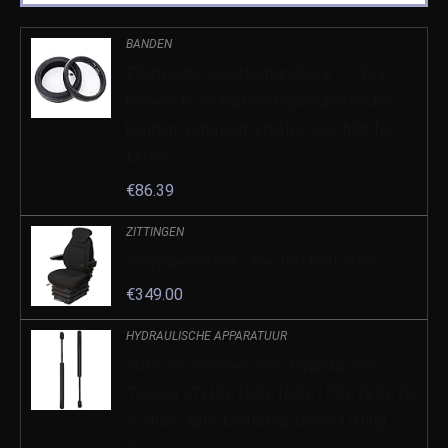
BANDEN
Elektrische scooterbanden, 8 1 / 2×2
binnenste en buitenste pneumatische
banden, verbreed antislip, geschikt for
M365…
€
86.39
ZITTINGEN
Sleeppersstoel / tractorstoel “Star”
€
349.00
HYDRAULISCHE APPARATUUR
Auto accessoires Voor Hyundai Voor
Tucson 3TH 2015 2016 2017 2018 2019
2 Stuks Auto Motorkap Cover Lifting