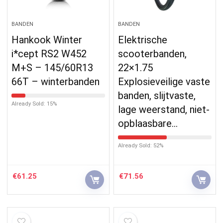
BANDEN
BANDEN
Hankook Winter
Elektrische
i*cept RS2 W452
scooterbanden,
M+S – 145/60R13
22×1.75
66T – winterbanden
Explosieveilige vaste
banden, slijtvaste,
Already Sold: 15%
lage weerstand, niet-
opblaasbare…
Already Sold: 52%
€
61.25
€
71.56