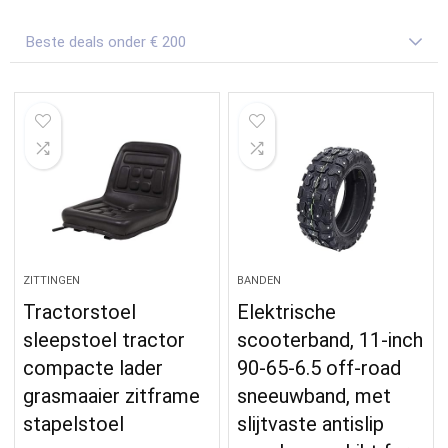
Beste deals onder € 200
ZITTINGEN
BANDEN
Tractorstoel
Elektrische
sleepstoel tractor
scooterband, 11-inch
compacte lader
90-65-6.5 off-road
grasmaaier zitframe
sneeuwband, met
stapelstoel
slijtvaste antislip