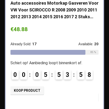
che
Auto accessoires Motorkap Gasveren Voor
Auto
VW Voor SCIROCCO R 2008 2009 2010 2011
Cher
2012 2013 2014 2015 2016 2017 2 Stuks…
2003
Koff
€
48.88
€
14
ble:
65
Already Sold:
17
Available:
20
68 %
Alread
85 %
Schiet op! Aanbieding loopt binnenkort af.
4
Schiet
0
0
0
5
5
3
5
7
0
8
KOOP PRODUCT
KOO