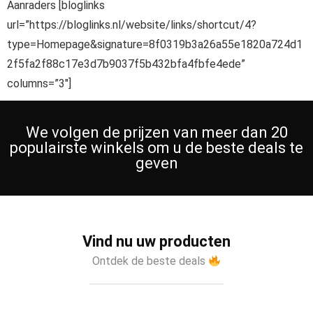
Aanraders [bloglinks
url=”https://bloglinks.nl/website/links/shortcut/4?
type=Homepage&signature=8f0319b3a26a55e1820a724d1
2f5fa2f88c17e3d7b9037f5b432bfa4fbfe4ede”
columns=”3″]
We volgen de prijzen van meer dan 20
populairste winkels om u de beste deals te
geven
Vind nu uw producten
Ontdek de beste deals