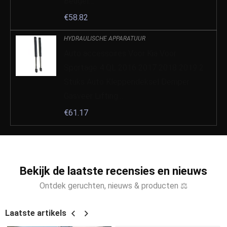
Beugel…
€
58.82
HYDRAULISCHE APPARATUUR
Auto accessoires Voor Kia Voor
Sportage 4 QL 2016 2017 2018 2019 2
Stuks Auto Kleppendeksel Demper
Gasveer Lifting…
€
61.17
Bekijk de laatste recensies en nieuws
Ontdek geruchten, nieuws & producten ⚖
Laatste artikels