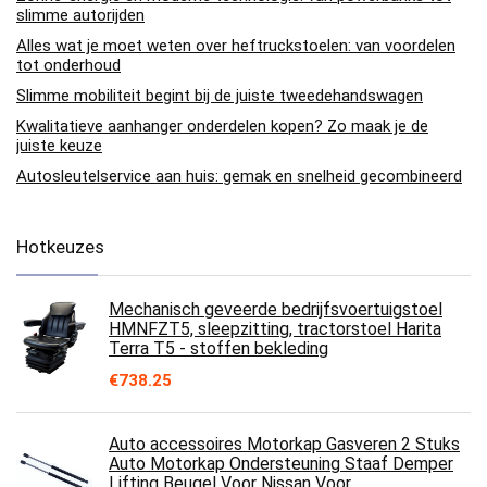
slimme autorijden
Alles wat je moet weten over heftruckstoelen: van voordelen
tot onderhoud
Slimme mobiliteit begint bij de juiste tweedehandswagen
Kwalitatieve aanhanger onderdelen kopen? Zo maak je de
juiste keuze
Autosleutelservice aan huis: gemak en snelheid gecombineerd
Hotkeuzes
Mechanisch geveerde bedrijfsvoertuigstoel
HMNFZT5, sleepzitting, tractorstoel Harita
Terra T5 - stoffen bekleding
€
738.25
Auto accessoires Motorkap Gasveren 2 Stuks
Auto Motorkap Ondersteuning Staaf Demper
Lifting Beugel Voor Nissan Voor…