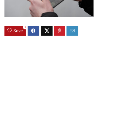
0
Save