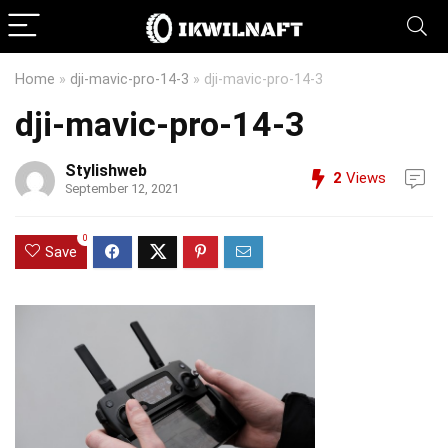
Home
»
dji-mavic-pro-14-3
»
dji-mavic-pro-14-3
dji-mavic-pro-14-3
Stylishweb
2
Views
September 12, 2021
0
Save