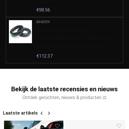
rugleuning
€
98.56
BANDEN
Elektrische scooter band, 81 / 2×2
explosieveilige massieve band, 8,5 inch
dikke antislip PU-band, optioneel…
€
112.37
Bekijk de laatste recensies en nieuws
Ontdek geruchten, nieuws & producten ⚖
Laatste artikels