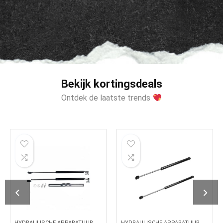
Bekijk kortingsdeals
Ontdek de laatste trends
TUUR
HYDRAULISCHE APPARATUUR
HYDRAULISCHE APPARATUU