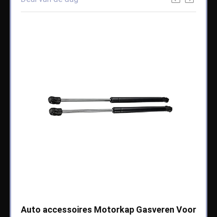
che
Auto accessoires Motorkap Gasveren Voor
Auto