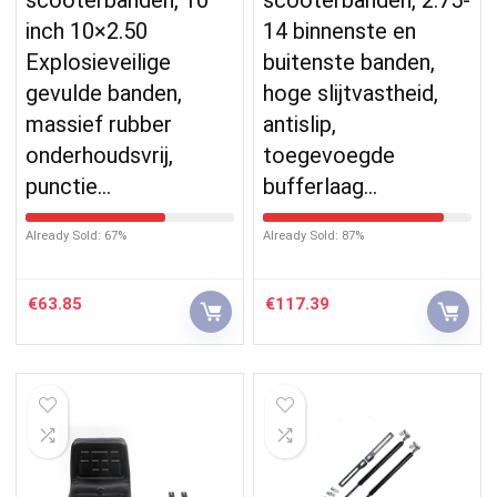
inch 10×2.50
14 binnenste en
Explosieveilige
buitenste banden,
gevulde banden,
hoge slijtvastheid,
massief rubber
antislip,
onderhoudsvrij,
toegevoegde
punctie…
bufferlaag…
Already Sold: 67%
Already Sold: 87%
€
63.85
€
117.39