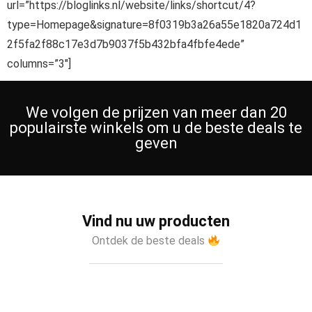
url=”https://bloglinks.nl/website/links/shortcut/4?
type=Homepage&signature=8f0319b3a26a55e1820a724d1
2f5fa2f88c17e3d7b9037f5b432bfa4fbfe4ede”
columns=”3″]
We volgen de prijzen van meer dan 20
populairste winkels om u de beste deals te
geven
Vind nu uw producten
Ontdek de beste deals