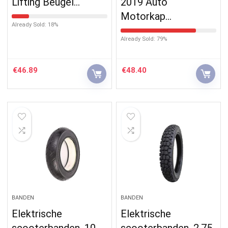
Lifting Beugel…
2019 Auto
Motorkap…
Already Sold: 18%
Already Sold: 79%
€
46.89
€
48.40
BANDEN
BANDEN
Elektrische
Elektrische
scooterbanden, 10
scooterbanden, 2.75-