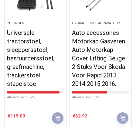
ZITTINGEN
HYDRAULISCHE APPARATUUR
Universele
Auto accessoires
tractorstoel,
Motorkap Gasveren
sleeppersstoel,
Auto Motorkap
bestuurdersstoel,
Cover Lifting Beugel
graafmachine,
2 Stuks Voor Skoda
trackerstoel,
Voor Rapid 2013
stapelstoel
2014 2015 2016…
Already Sold: 92%
Already Sold: 62%
€
115.00
€
62.92