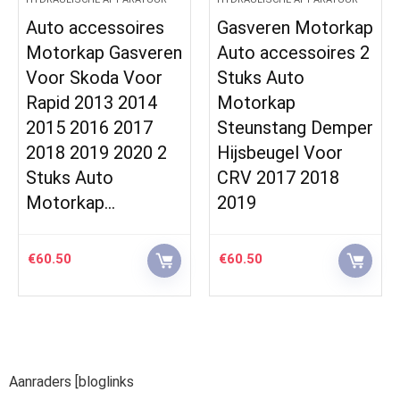
res
Gasveren Motorkap
Auto accessoires
eren
Auto accessoires 2
Motorkap Gasver
or
Stuks Auto
Voor Renault Vo
14
Motorkap
Kadjar 2015 2016
7
Steunstang Demper
2017 2018 2019 
0 2
Hijsbeugel Voor
Stuks Auto
CRV 2017 2018
Motorkap Cover
2019
Lifting…
€
60.50
€
122.94
Aanraders [bloglinks