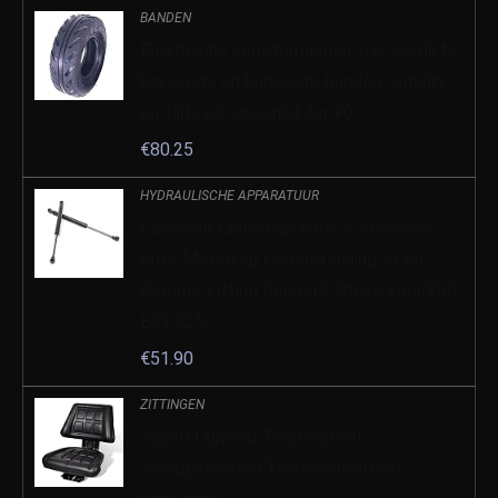
BANDEN
Elektrische scooterbanden, 6×2 verdikte
binnenste en buitenste banden, antislip
en slijtvast, geschikt for F0…
€
80.25
HYDRAULISCHE APPARATUUR
Gasveren Motorkap Auto accessoires
Auto Motorkap Ondersteuning Staaf
Demper Lifting Beugel 2 Stuks Voor E60
E61 525i…
€
51.90
ZITTINGEN
Anself Univeral Tractorstoel
Sleeppersstoel Trekkerstoel met