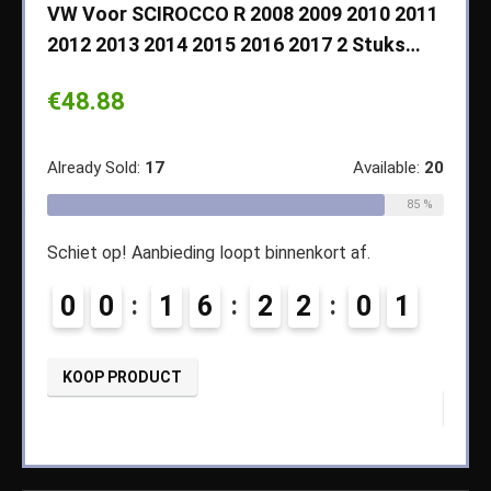
VW Voor SCIROCCO R 2008 2009 2010 2011
Cher
2012 2013 2014 2015 2016 2017 2 Stuks…
2003
Koff
€
48.88
€
14
ble:
65
Already Sold:
17
Available:
20
68 %
Alread
85 %
Schiet op! Aanbieding loopt binnenkort af.
8
Schiet
0
0
1
6
2
2
0
0
0
KOOP PRODUCT
KOO