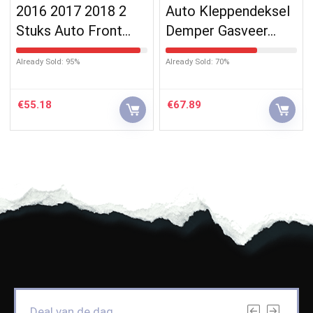
2016 2017 2018 2
Auto Kleppendeksel
Stuks Auto Front…
Demper Gasveer…
Already Sold: 95%
Already Sold: 70%
€
55.18
€
67.89
Deal van de dag