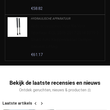
Beugel…
€
58.82
HYDRAULISCHE APPARATUUR
Auto accessoires Voor Kia Voor
Sportage 4 QL 2016 2017 2018 2019 2
Stuks Auto Kleppendeksel Demper
Gasveer Lifting…
€
61.17
Bekijk de laatste recensies en nieuws
Ontdek geruchten, nieuws & producten ⚖
Laatste artikels