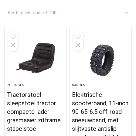
Beste deals onder € 200
ZITTINGEN
BANDEN
Tractorstoel
Elektrische
sleepstoel tractor
scooterband, 11-inch
compacte lader
90-65-6.5 off-road
grasmaaier zitframe
sneeuwband, met
stapelstoel
slijtvaste antislip