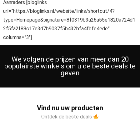
Aanraders [bloglinks
url=”https://bloglinks.nl/website/links/shortcut/4?
type=Homepage&signature=8f0319b3a26a55e1820a724d1
2f5fa2f88c17e3d7b9037f5b432bfa4fbfe4ede”
columns=”3″]
We volgen de prijzen van meer dan 20
populairste winkels om u de beste deals te
geven
Vind nu uw producten
Ontdek de beste deals