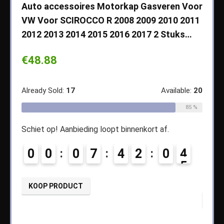
che
Auto accessoires Motorkap Gasveren Voor
Auto
VW Voor SCIROCCO R 2008 2009 2010 2011
Cher
2012 2013 2014 2015 2016 2017 2 Stuks…
2003
Koff
€
48.88
€
14
ble:
65
Already Sold:
17
Available:
20
68 %
Alread
85 %
Schiet op! Aanbieding loopt binnenkort af.
1
Schiet
0
0
0
7
4
2
0
3
4
0
KOOP PRODUCT
KOO