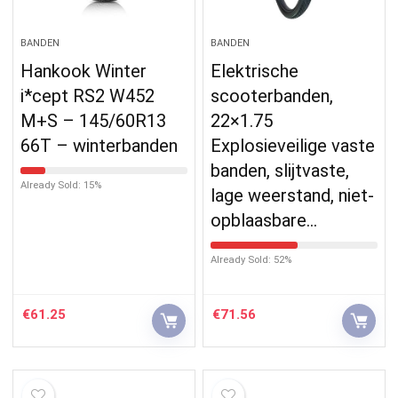
BANDEN
BANDEN
Hankook Winter
Elektrische
i*cept RS2 W452
scooterbanden,
M+S – 145/60R13
22×1.75
66T – winterbanden
Explosieveilige vaste
banden, slijtvaste,
Already Sold: 15%
lage weerstand, niet-
opblaasbare…
Already Sold: 52%
€
61.25
€
71.56