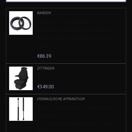
BANDEN
Elektrische scooterbanden, 8 1 / 2×2
binnenste en buitenste pneumatische
banden, verbreed antislip, geschikt for
M365…
€
86.39
ZITTINGEN
Sleeppersstoel / tractorstoel “Star”
€
349.00
HYDRAULISCHE APPARATUUR
Auto accessoires Voor Hyundai Voor
Tucson 3TH 2015 2016 2017 2018 2019
2 Stuks Auto Motorkap Cover Lifting