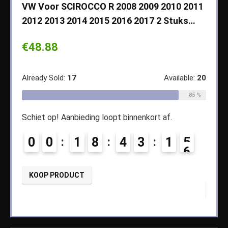
VW Voor SCIROCCO R 2008 2009 2010 2011
Cher
2012 2013 2014 2015 2016 2017 2 Stuks…
2003
Koff
€
48.88
€
14
ble:
65
Already Sold:
17
Available:
20
68 %
Alread
85 %
Schiet op! Aanbieding loopt binnenkort af.
2
Schiet
0
0
1
8
4
3
1
5
0
KOOP PRODUCT
KOO