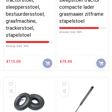
sleeppersstoel,
compacte lader
bestuurdersstoel,
grasmaaier zitframe
graafmachine,
stapelstoel
trackerstoel,
Already Sold: 84%
stapelstoel
Already Sold: 92%
€
115.00
€
75.00