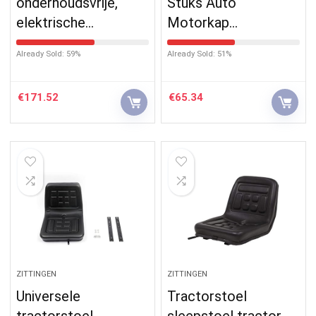
onderhoudsvrije,
Stuks Auto
elektrische…
Motorkap…
Already Sold: 59%
Already Sold: 51%
€
171.52
€
65.34
ZITTINGEN
ZITTINGEN
Universele
Tractorstoel
tractorstoel,
sleepstoel tractor