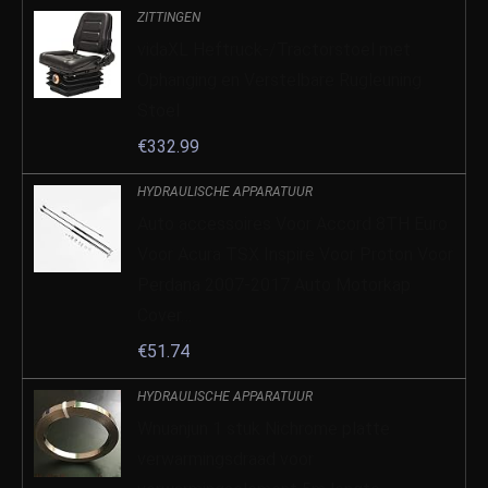
ZITTINGEN
vidaXL Heftruck-/Tractorstoel met
Ophanging en Verstelbare Rugleuning
Stoel
€
332.99
HYDRAULISCHE APPARATUUR
Auto accessoires Voor Accord 8TH Euro
Voor Acura TSX Inspire Voor Proton Voor
Perdana 2007-2017 Auto Motorkap
Cover…
€
51.74
HYDRAULISCHE APPARATUUR
Wnuanjun 1 stuk Nichrome platte
verwarmingsdraad voor