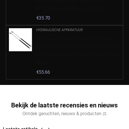
verwarmingselement 5m lengte
0,15/2/0,25 mm dikte (grootte: 0…
€
35.70
HYDRAULISCHE APPARATUUR
Auto accessoires Motorkap Gasveren
Voor Civic 2016 2017 2018 2 Stuks Auto
Accessoires Auto Front Motorkap Cover
Open…
€
55.66
Bekijk de laatste recensies en nieuws
Ontdek geruchten, nieuws & producten ⚖