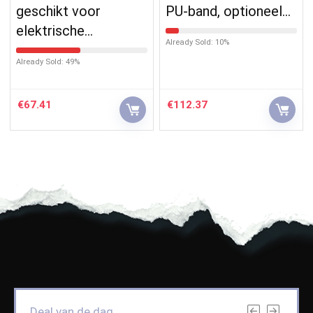
geschikt voor
PU-band, optioneel…
elektrische…
Already Sold: 10%
Already Sold: 49%
€
67.41
€
112.37
Deal van de dag