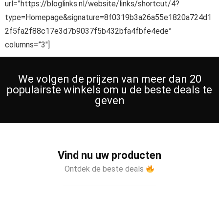
url=”https://bloglinks.nl/website/links/shortcut/4?
type=Homepage&signature=8f0319b3a26a55e1820a724d1
2f5fa2f88c17e3d7b9037f5b432bfa4fbfe4ede”
columns=”3″]
We volgen de prijzen van meer dan 20
populairste winkels om u de beste deals te
geven
Vind nu uw producten
Ontdek de beste deals