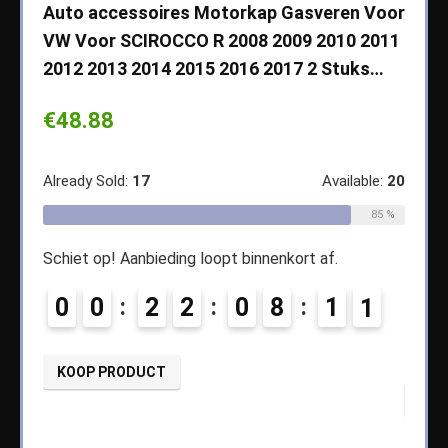
che
Auto accessoires Motorkap Gasveren Voor
Auto
VW Voor SCIROCCO R 2008 2009 2010 2011
Cher
2012 2013 2014 2015 2016 2017 2 Stuks…
2003
Koff
€
48.88
€
14
ble:
65
Already Sold:
17
Available:
20
68 %
Alread
85 %
Schiet op! Aanbieding loopt binnenkort af.
7
Schiet
0
0
2
2
0
8
1
0
0
KOOP PRODUCT
KOO