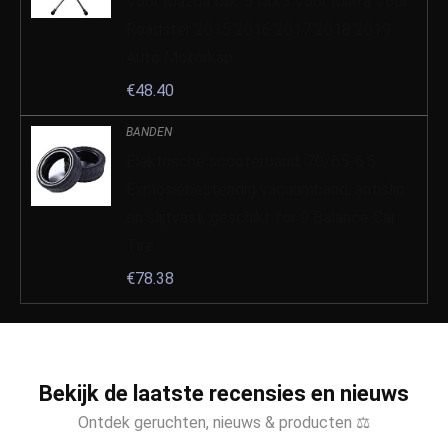
Voor Mazda MX-5 MX5 Voor Miata Voor
Roadster 2015 2016 2017 2018 2019
Auto Motorkap…
€
48.40
BANDEN
Elektrische scooterband, 70/65-6.5
Explosiebestendig vacuümband, antislip
en slijtvast, geschikt for 9 Balance Car
Tire…
€
78.38
Bekijk de laatste recensies en nieuws
Ontdek geruchten, nieuws & producten ⚖