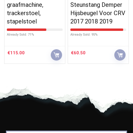
graafmachine,
Steunstang Demper
trackerstoel,
Hijsbeugel Voor CRV
stapelstoel
2017 2018 2019
Already Sold: 71%
Already Sold: 95%
€
115.00
€
60.50