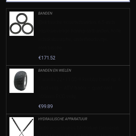
BANDEN
Elektrische scooterbanden, 6,5-inch
explosieveilige honingraatbanden, holle
schokabsorptie, onderhoudsvrije,
elektrische…
€
171.52
BANDEN EN WIELEN
Parnells 22×11.00-8 knobby band op 4
stud velg – ATV trailer – quad wiel
100mm PCD velg
€
99.89
HYDRAULISCHE APPARATUUR
Auto accessoires Motorkap Gasveren