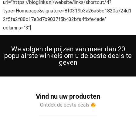
url=”https://bloglinks.nl/website/links/shortcut/4?
type=Homepage&signature=8f0319b3a26a55e1820a724d1
2f5fa2f88c17e3d7b9037f5b432bfa4fbfe4ede”
columns=”3″]
We volgen de prijzen van meer dan 20
populairste winkels om u de beste deals te
geven
Vind nu uw producten
Ontdek de beste deals