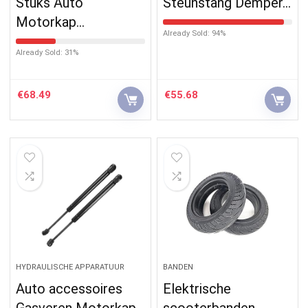
Stuks Auto
Steunstang Demper…
Motorkap…
Already Sold: 94%
Already Sold: 31%
€
68.49
€
55.68
HYDRAULISCHE APPARATUUR
BANDEN
Auto accessoires
Elektrische
Gasveren Motorkap
scooterbanden,