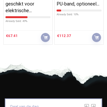
geschikt voor
PU-band, optioneel…
elektrische…
Already Sold: 10%
Already Sold: 49%
€
67.41
€
112.37
Deal van de dag