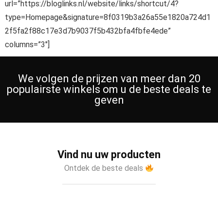
url=”https://bloglinks.nl/website/links/shortcut/4?
type=Homepage&signature=8f0319b3a26a55e1820a724d1
2f5fa2f88c17e3d7b9037f5b432bfa4fbfe4ede”
columns=”3″]
We volgen de prijzen van meer dan 20
populairste winkels om u de beste deals te
geven
Vind nu uw producten
Ontdek de beste deals