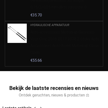
verwarmingselement 5m lengte
0,15/2/0,25 mm dikte (grootte: 0…
€
35.70
HYDRAULISCHE APPARATUUR
Auto accessoires Motorkap Gasveren
Voor Civic 2016 2017 2018 2 Stuks Auto
Accessoires Auto Front Motorkap Cover
Open…
€
55.66
Bekijk de laatste recensies en nieuws
Ontdek geruchten, nieuws & producten ⚖