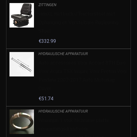
ZITTINGEN
vidaXL Heftruck-/Tractorstoel met
Ophanging en Verstelbare Rugleuning
Stoel
€
332.99
HYDRAULISCHE APPARATUUR
Auto accessoires Voor Accord 8TH Euro
Voor Acura TSX Inspire Voor Proton Voor
Perdana 2007-2017 Auto Motorkap
Cover…
€
51.74
HYDRAULISCHE APPARATUUR
Wnuanjun 1 stuk Nichrome platte
verwarmingsdraad voor