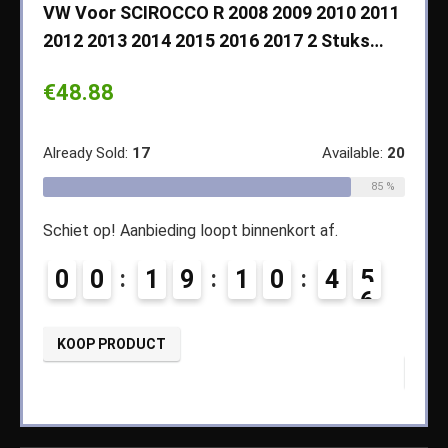
VW Voor SCIROCCO R 2008 2009 2010 2011
Cher
2012 2013 2014 2015 2016 2017 2 Stuks…
2003
Koff
€
48.88
€
14
ble:
65
Already Sold:
17
Available:
20
68 %
Alread
85 %
Schiet op! Aanbieding loopt binnenkort af.
2
Schiet
0
0
1
9
1
0
4
5
0
KOOP PRODUCT
KOO