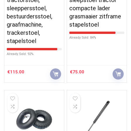
sleeppersstoel,
compacte lader
bestuurdersstoel,
grasmaaier zitframe
graafmachine,
stapelstoel
trackerstoel,
Already Sold: 84%
stapelstoel
Already Sold: 92%
€
115.00
€
75.00