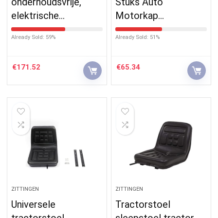
onderhoudsvrije,
Stuks Auto
elektrische…
Motorkap…
Already Sold: 59%
Already Sold: 51%
€
171.52
€
65.34
ZITTINGEN
ZITTINGEN
Universele
Tractorstoel
tractorstoel,
sleepstoel tractor