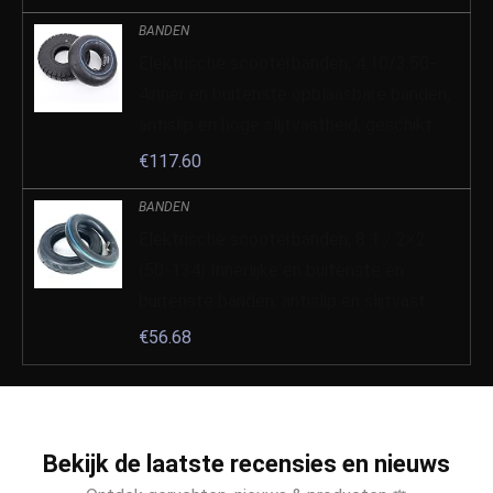
BANDEN
Elektrische scooterbanden, 4.10/3.50-
4inner en buitenste opblaasbare banden,
antislip en hoge slijtvastheid, geschikt…
€
117.60
BANDEN
Elektrische scooterbanden, 8 1 / 2×2
(50-134) Innerlijke en buitenste en
buitenste banden, antislip en slijtvast…
€
56.68
Bekijk de laatste recensies en nieuws