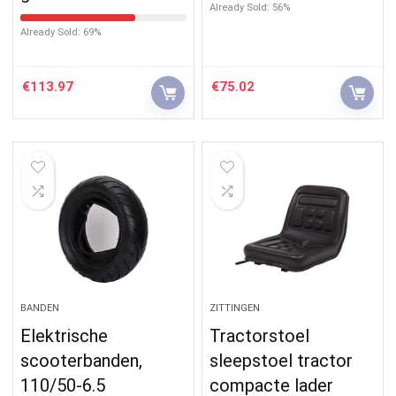
Already Sold: 56%
Already Sold: 69%
€
113.97
€
75.02
BANDEN
ZITTINGEN
Elektrische
Tractorstoel
scooterbanden,
sleepstoel tractor
110/50-6.5
compacte lader