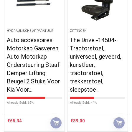
HYDRAULISCHE APPARATUUR
ZITTINGEN
Auto accessoires
The Drive -14504-
Motorkap Gasveren
Tractorstoel,
Auto Motorkap
universeel, geveerd,
Ondersteuning Staaf
kunstleer,
Demper Lifting
tractorstoel,
Beugel 2 Stuks Voor
trekkerstoel,
Kia Voor…
sleepstoel
Already Sold: 69%
Already Sold: 44%
€
65.34
€
89.00