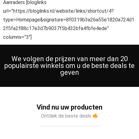
Aanraders [bloglinks
url=”https://bloglinks.nl/website/links/shortcut/4?
type=Homepage&signature=8f0319b3a26a55e1820a724d1
2f5fa2f88c17e3d7b9037f5b432bfa4fbfe4ede”
columns=”3″]
We volgen de prijzen van meer dan 20
populairste winkels om u de beste deals te
geven
Vind nu uw producten
Ontdek de beste deals