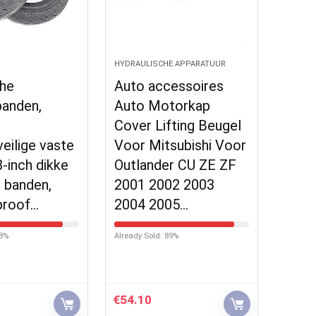
HYDRAULISCHE APPARATUUR
che
Auto accessoires
banden,
Auto Motorkap
Cover Lifting Beugel
veilige vaste
Voor Mitsubishi Voor
8-inch dikke
Outlander CU ZE ZF
e banden,
2001 2002 2003
proof…
2004 2005…
88%
Already Sold: 89%
€
54.10