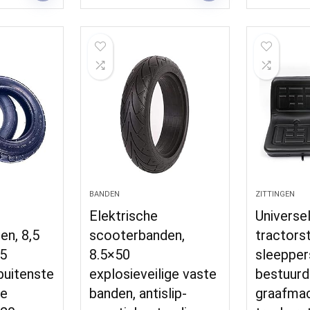
BANDEN
ZITTINGEN
Elektrische
Universe
en, 8,5
scooterbanden,
tractorst
.5
8.5×50
sleepper
 buitenste
explosieveilige vaste
bestuurd
he
banden, antislip-
graafmac