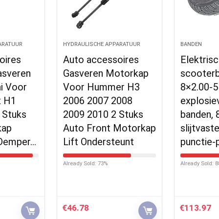
ARATUUR
HYDRAULISCHE APPARATUUR
BANDEN
oires
Auto accessoires
Elektris
asveren
Gasveren Motorkap
scooter
i Voor
Voor Hummer H3
8×2.00-5
x H1
2006 2007 2008
explosie
 Stuks
2009 2010 2 Stuks
banden, 
kap
Auto Front Motorkap
slijtvast
 Demper…
Lift Ondersteunt
punctie-
Already Sold: 73%
Already Sold: 
€
46.78
€
113.97