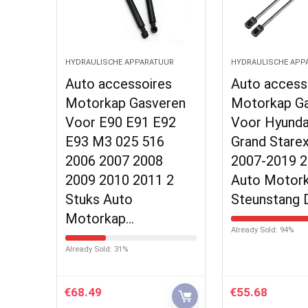
HYDRAULISCHE APPARATUUR
HYDRAULISCHE APP
Auto accessoires
Auto access
Motorkap Gasveren
Motorkap G
Voor E90 E91 E92
Voor Hyunda
E93 M3 025 516
Grand Stare
2006 2007 2008
2007-2019 2
2009 2010 2011 2
Auto Motor
Stuks Auto
Steunstang
Motorkap…
Already Sold: 94%
Already Sold: 31%
€
68.49
€
55.68