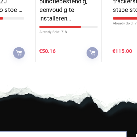
120
punctiebestendig,
trackers
rolstoel…
eenvoudig te
stapelst
installeren…
Already Sold: 
Already Sold: 71%
€
50.16
€
115.00