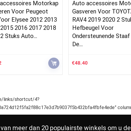
 accessoires Motorkap
Auto accessoires Mot
eren Voor Peugeot
Gasveren Voor TOYO
Voor Elysee 2012 2013
RAV4 2019 2020 2 Stu
 2015 2016 2017 2018
Hefbeugel Voor
 2 Stuks Auto…
Ondersteunende Staaf
De…
2
€
48.40
te/links/shortcut/4?
a724d12f5fa2f88c17e3d7b9037f5b432bfa4fbfe4ede” column
 van meer dan 20 populairste winkels om u de