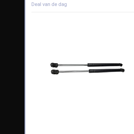
Deal van de dag
Available:
65
68 %
kort af.
2
7