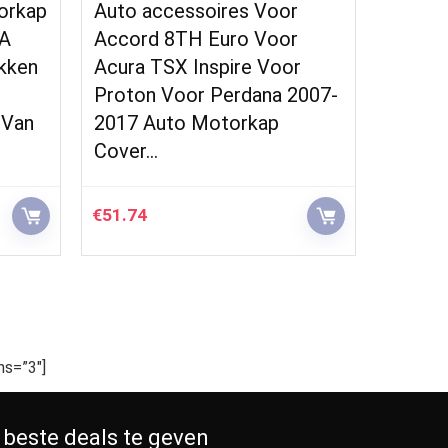
orkap
Auto accessoires Voor
Auto a
TA
Accord 8TH Euro Voor
Motor
kken
Acura TSX Inspire Voor
Motor
Proton Voor Perdana 2007-
Staaf 
 Van
2017 Auto Motorkap
Beugel
Cover…
€
51.74
€
56.46
s=”3″]
 beste deals te geven