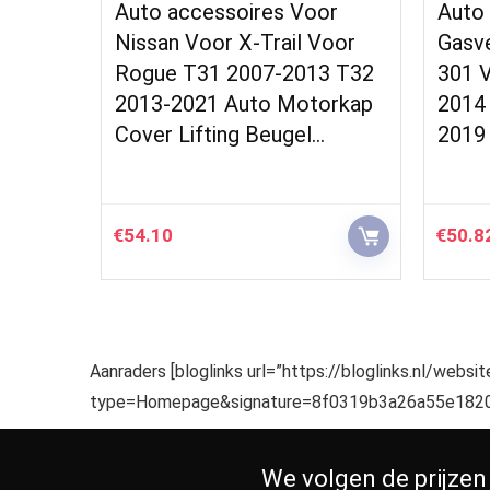
anden,
Auto accessoires Voor
Auto
ge
Nissan Voor X-Trail Voor
Gasv
slip,
Rogue T31 2007-2013 T32
301 
tendig,
2013-2021 Auto Motorkap
2014
Cover Lifting Beugel…
2019
€
54.10
€
50.8
Aanraders [bloglinks url=”https://bloglinks.nl/websi
type=Homepage&signature=8f0319b3a26a55e1820
We volgen de prijzen