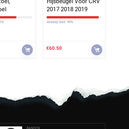
toel,
Hijsbeugel Voor CRV
oel
2017 2018 2019
71%
Already Sold: 95%
€
60.50
BANDEN