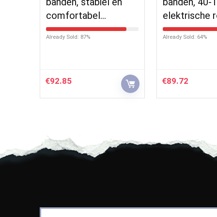
banden, stabiel en
banden, 40-
comfortabel…
elektrische 
Already Sold: 87%
Already Sold: 64%
€
92.85
€
89.72