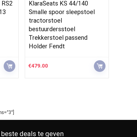
t RS2
KlaraSeats KS 44/140
Auto a
13
Smalle spoor sleepstoel
Jeep 
tractorstoel
2005 
bestuurdersstoel
2010 
Trekkerstoel passend
Demper
Holder Fendt
€
479.00
€
32.86
s=”3″]
 beste deals te geven