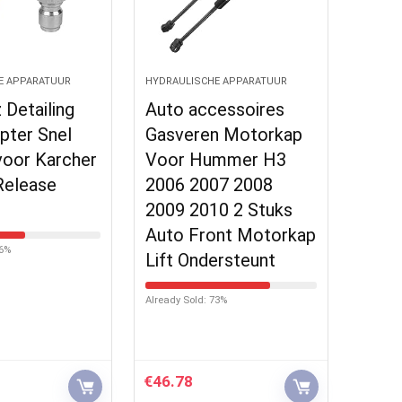
E APPARATUUR
HYDRAULISCHE APPARATUUR
z Detailing
Auto accessoires
pter Snel
Gasveren Motorkap
voor Karcher
Voor Hummer H3
Release
2006 2007 2008
2009 2010 2 Stuks
Auto Front Motorkap
56%
Lift Ondersteunt
Already Sold: 73%
€
46.78