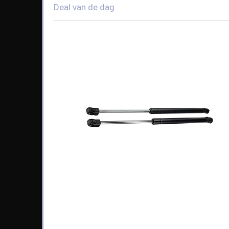
Deal van de dag
Available:
65
68 %
kort af.
5
9