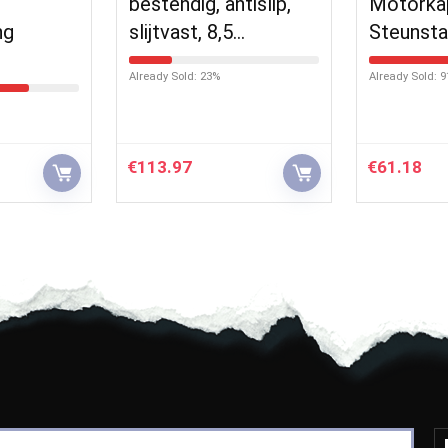
bestendig, antislip,
Motorka
ng
slijtvast, 8,5…
Steunst
Already Sold: 23%
Already Sold: 
€
113.97
€
61.18