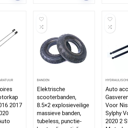
ARATUUR
BANDEN
HYDRAULISCH
oires
Elektrische
Auto acc
otorkap
scooterbanden,
Gasvere
2016 2017
8.5×2 explosieveilige
Voor Nis
020
massieve banden,
Sylphy V
Auto
tubeless, punctie-
2020 2 S