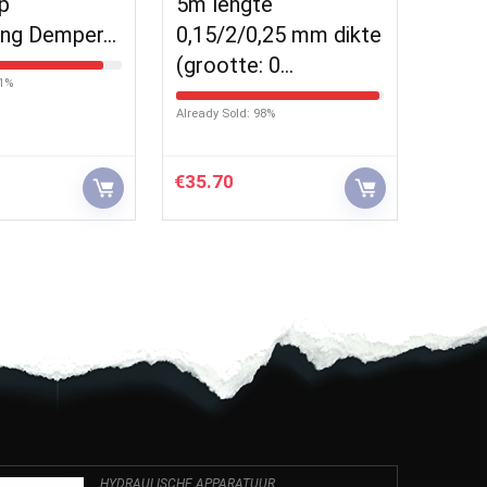
p
5m lengte
ang Demper…
0,15/2/0,25 mm dikte
(grootte: 0…
91%
Already Sold: 98%
€
35.70
HYDRAULISCHE APPARATUUR