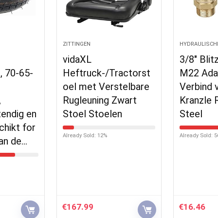
ZITTINGEN
HYDRAULISCH
vidaXL
3/8″ Blit
, 70-65-
Heftruck-/Tractorst
M22 Ada
oel met Verstelbare
Verbind 
,
Rugleuning Zwart
Kranzle 
tendig en
Stoel Stoelen
Steel
schikt for
Already Sold: 12%
Already Sold: 
an de…
€
167.99
€
16.46