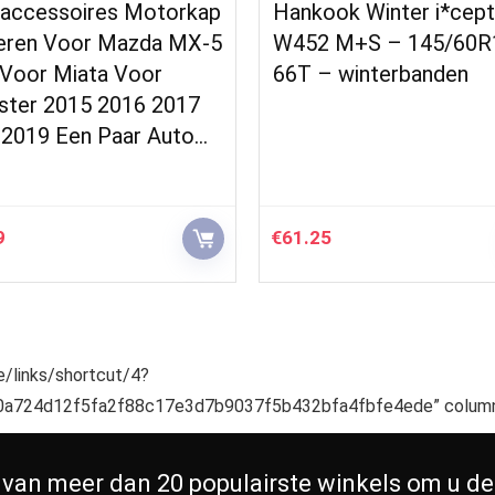
 accessoires Motorkap
Hankook Winter i*cep
eren Voor Mazda MX-5
W452 M+S – 145/60R
Voor Miata Voor
66T – winterbanden
ster 2015 2016 2017
 2019 Een Paar Auto…
9
€
61.25
te/links/shortcut/4?
a724d12f5fa2f88c17e3d7b9037f5b432bfa4fbfe4ede” column
 van meer dan 20 populairste winkels om u de