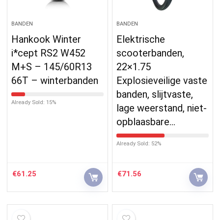
BANDEN
BANDEN
Hankook Winter
Elektrische
i*cept RS2 W452
scooterbanden,
M+S – 145/60R13
22×1.75
66T – winterbanden
Explosieveilige vaste
banden, slijtvaste,
Already Sold: 15%
lage weerstand, niet-
opblaasbare…
Already Sold: 52%
€
61.25
€
71.56