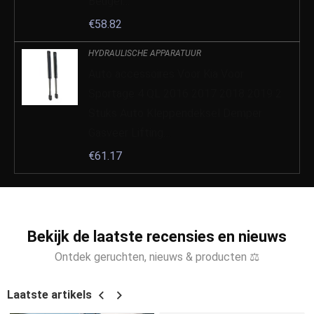
Beugel…
€
58.82
HYDRAULISCHE APPARATUUR
Auto accessoires Voor Kia Voor
Sportage 4 QL 2016 2017 2018 2019 2
Stuks Auto Kleppendeksel Demper
Gasveer Lifting…
€
61.17
Bekijk de laatste recensies en nieuws
Ontdek geruchten, nieuws & producten ⚖
Laatste artikels