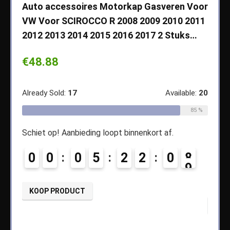
che
Auto accessoires Motorkap Gasveren Voor
Auto
VW Voor SCIROCCO R 2008 2009 2010 2011
Cher
2012 2013 2014 2015 2016 2017 2 Stuks…
2003
Koff
€
48.88
€
14
ble:
65
Already Sold:
17
Available:
20
68 %
Alread
85 %
Schiet op! Aanbieding loopt binnenkort af.
4
Schiet
0
0
0
5
2
2
0
8
0
KOOP PRODUCT
KOO