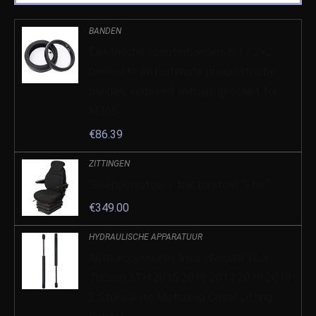
BANDEN
Elektrische scooterbanden, 8 1 / 2×2
binnenste en buitenste pneumatische
banden, verbreed antislip, geschikt for
M365…
€
86.39
ZITTINGEN
Sleeppersstoel / tractorstoel “Star”
€
349.00
HYDRAULISCHE APPARATUUR
Auto accessoires Voor Hyundai Voor
Tucson 3TH 2015 2016 2017 2018 2019
2 Stuks Auto Motorkap Cover Lifting