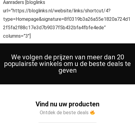
Aanraders [bloglinks
url=”https://bloglinks.nl/website/links/shortcut/4?
type=Homepage&signature=8f0319b3a26a55e1820a724d1
2f5fa2f88c17e3d7b9037f5b432bfa4fbfe4ede”
columns=”3″]
We volgen de prijzen van meer dan 20
populairste winkels om u de beste deals te
geven
Vind nu uw producten
Ontdek de beste deals