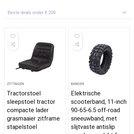
Beste deals onder € 200
ZITTINGEN
BANDEN
Tractorstoel
Elektrische
sleepstoel tractor
scooterband, 11-inch
compacte lader
90-65-6.5 off-road
grasmaaier zitframe
sneeuwband, met
stapelstoel
slijtvaste antislip