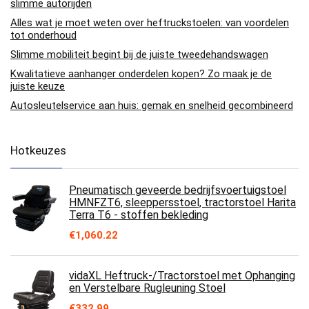
slimme autorijden
Alles wat je moet weten over heftruckstoelen: van voordelen
tot onderhoud
Slimme mobiliteit begint bij de juiste tweedehandswagen
Kwalitatieve aanhanger onderdelen kopen? Zo maak je de
juiste keuze
Autosleutelservice aan huis: gemak en snelheid gecombineerd
Hotkeuzes
Pneumatisch geveerde bedrijfsvoertuigstoel
HMNFZT6, sleeppersstoel, tractorstoel Harita
Terra T6 - stoffen bekleding
€
1,060.22
vidaXL Heftruck-/Tractorstoel met Ophanging
en Verstelbare Rugleuning Stoel
€
332.99