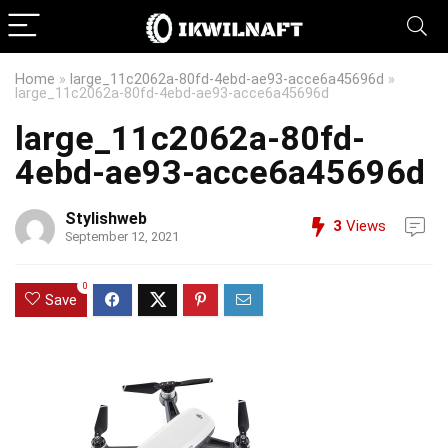
Home
»
large_11c2062a-80fd-4ebd-ae93-acce6a45696d
»
large_11c2062a-80fd-4ebd-ae93-acce6a45696d
large_11c2062a-80fd-
4ebd-ae93-acce6a45696d
Stylishweb
3
Views
September 12, 2021
0
Save