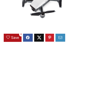
0
Save