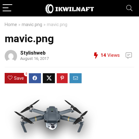
Home
»
mavic.png
»
mavic.png
mavic.png
Stylishweb
14
Views
August 16, 2017
0
Save