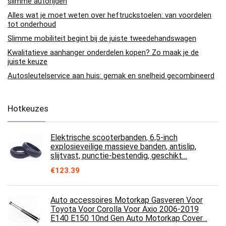
slimme autorijden
Alles wat je moet weten over heftruckstoelen: van voordelen
tot onderhoud
Slimme mobiliteit begint bij de juiste tweedehandswagen
Kwalitatieve aanhanger onderdelen kopen? Zo maak je de
juiste keuze
Autosleutelservice aan huis: gemak en snelheid gecombineerd
Hotkeuzes
Elektrische scooterbanden, 6,5-inch
explosieveilige massieve banden, antislip,
slijtvast, punctie-bestendig, geschikt…
€
123.39
Auto accessoires Motorkap Gasveren Voor
Toyota Voor Corolla Voor Axio 2006-2019
E140 E150 10nd Gen Auto Motorkap Cover…