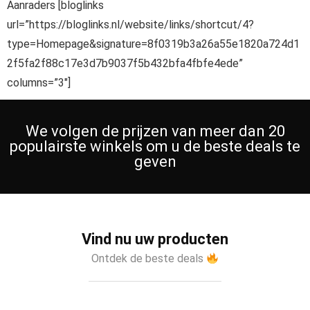
Aanraders [bloglinks
url=”https://bloglinks.nl/website/links/shortcut/4?
type=Homepage&signature=8f0319b3a26a55e1820a724d1
2f5fa2f88c17e3d7b9037f5b432bfa4fbfe4ede”
columns=”3″]
We volgen de prijzen van meer dan 20
populairste winkels om u de beste deals te
geven
Vind nu uw producten
Ontdek de beste deals