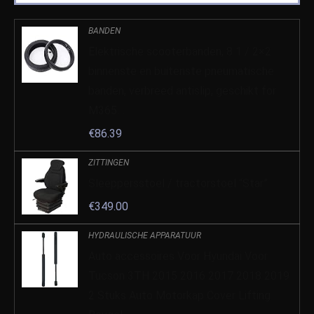
BANDEN
Elektrische scooterbanden, 8 1 / 2×2
binnenste en buitenste pneumatische
banden, verbreed antislip, geschikt for
M365…
€
86.39
ZITTINGEN
Sleeppersstoel / tractorstoel “Star”
€
349.00
HYDRAULISCHE APPARATUUR
Auto accessoires Voor Hyundai Voor
Tucson 3TH 2015 2016 2017 2018 2019
2 Stuks Auto Motorkap Cover Lifting