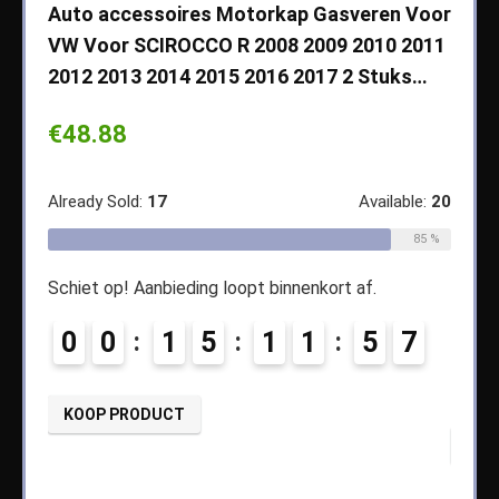
che
Auto accessoires Motorkap Gasveren Voor
Auto
VW Voor SCIROCCO R 2008 2009 2010 2011
Cher
2012 2013 2014 2015 2016 2017 2 Stuks…
2003
Koff
€
48.88
€
14
ble:
65
Already Sold:
17
Available:
20
68 %
Alread
85 %
Schiet op! Aanbieding loopt binnenkort af.
4
Schiet
0
0
1
5
1
1
5
6
0
KOOP PRODUCT
KOO