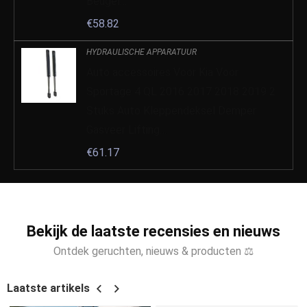
Beugel…
€
58.82
HYDRAULISCHE APPARATUUR
Auto accessoires Voor Kia Voor
Sportage 4 QL 2016 2017 2018 2019 2
Stuks Auto Kleppendeksel Demper
Gasveer Lifting…
€
61.17
Bekijk de laatste recensies en nieuws
Ontdek geruchten, nieuws & producten ⚖
Laatste artikels