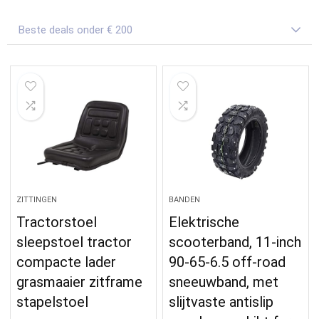
Beste deals onder € 200
ZITTINGEN
BANDEN
Tractorstoel
Elektrische
sleepstoel tractor
scooterband, 11-inch
compacte lader
90-65-6.5 off-road
grasmaaier zitframe
sneeuwband, met
stapelstoel
slijtvaste antislip