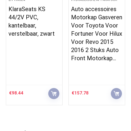
Auto accessoires
Elektrische
Motorkap Gasveren
scooterbanden, 8 1
Voor Toyota Voor
/ 2×2 (50-134)
Fortuner Voor Hilux
Innerlijke en
Voor Revo 2015
buitenste en
2016 2 Stuks Auto
buitenste banden,
Front Motorkap…
antislip en slijtvast…
€
157.78
€
56.68