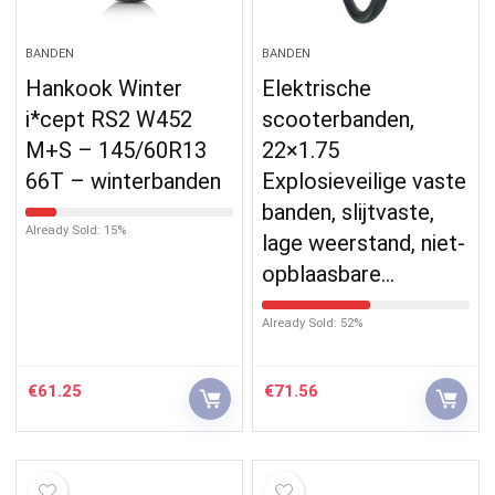
BANDEN
BANDEN
Hankook Winter
Elektrische
i*cept RS2 W452
scooterbanden,
M+S – 145/60R13
22×1.75
66T – winterbanden
Explosieveilige vaste
banden, slijtvaste,
Already Sold: 15%
lage weerstand, niet-
opblaasbare…
Already Sold: 52%
€
61.25
€
71.56