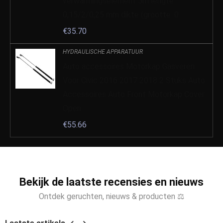
verwarmingselement 5m lengte
0,15/2/0,25 mm dikte (grootte: 0…
€
35.70
HYDRAULISCHE APPARATUUR
Auto accessoires Motorkap Gasveren
Voor Civic 2016 2017 2018 2 Stuks Auto
Accessoires Auto Front Motorkap Cover
Open…
€
55.66
Bekijk de laatste recensies en nieuws
Ontdek geruchten, nieuws & producten ⚖