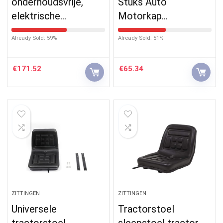
onderhoudsvrije,
Stuks Auto
elektrische…
Motorkap…
Already Sold: 59%
Already Sold: 51%
€
171.52
€
65.34
ZITTINGEN
ZITTINGEN
Universele
Tractorstoel
tractorstoel,
sleepstoel tractor