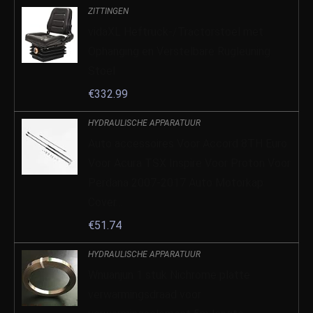
ZITTINGEN
vidaXL Heftruck-/Tractorstoel met
Ophanging en Verstelbare Rugleuning
Stoel
€
332.99
HYDRAULISCHE APPARATUUR
Auto accessoires Voor Accord 8TH Euro
Voor Acura TSX Inspire Voor Proton Voor
Perdana 2007-2017 Auto Motorkap
Cover…
€
51.74
HYDRAULISCHE APPARATUUR
Wnuanjun 1 stuk Nichrome platte
verwarmingsdraad voor