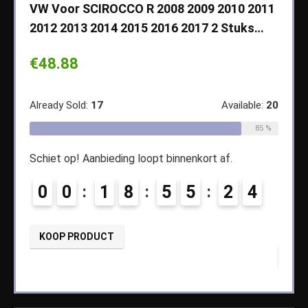
VW Voor SCIROCCO R 2008 2009 2010 2011
Cher
2012 2013 2014 2015 2016 2017 2 Stuks…
2003
Koff
€
48.88
€
14
ble:
65
Already Sold:
17
Available:
20
68 %
Alread
85 %
Schiet op! Aanbieding loopt binnenkort af.
1
Schiet
0
0
1
8
5
5
2
4
0
KOOP PRODUCT
KOO