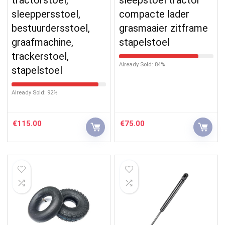
sleeppersstoel,
compacte lader
bestuurdersstoel,
grasmaaier zitframe
graafmachine,
stapelstoel
trackerstoel,
Already Sold: 84%
stapelstoel
Already Sold: 92%
€
115.00
€
75.00