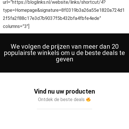
url=”https://bloglinks.nl/website/links/shortcut/4?
type=Homepage&signature=8f0319b3a26a55e1820a724d1
2f5fa2f88c17e3d7b9037f5b432bfa4fbfe4ede”
columns=”3″]
We volgen de prijzen van meer dan 20
populairste winkels om u de beste deals te
geven
Vind nu uw producten
Ontdek de beste deals