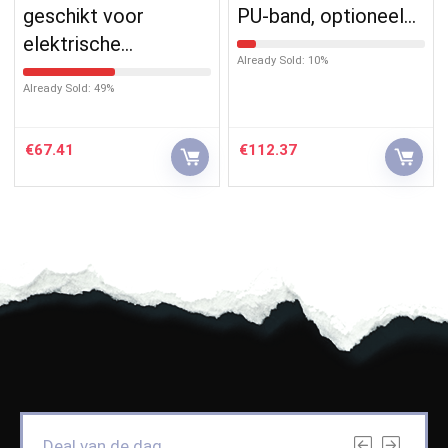
geschikt voor
PU-band, optioneel…
elektrische…
Already Sold: 10%
Already Sold: 49%
€
67.41
€
112.37
Deal van de dag