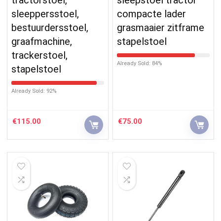
sleeppersstoel,
compacte lader
bestuurdersstoel,
grasmaaier zitframe
graafmachine,
stapelstoel
trackerstoel,
Already Sold: 84%
stapelstoel
Already Sold: 92%
€
115.00
€
75.00