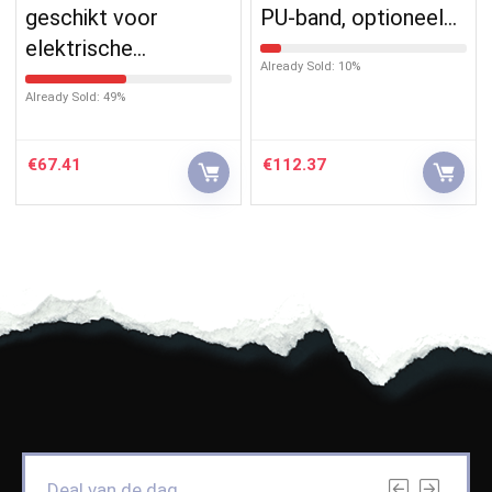
geschikt voor
PU-band, optioneel…
elektrische…
Already Sold: 10%
Already Sold: 49%
€
67.41
€
112.37
Deal van de dag