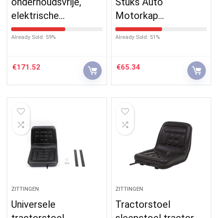
onderhoudsvrije,
Stuks Auto
elektrische…
Motorkap…
Already Sold: 59%
Already Sold: 51%
€
171.52
€
65.34
ZITTINGEN
ZITTINGEN
Universele
Tractorstoel
tractorstoel,
sleepstoel tractor