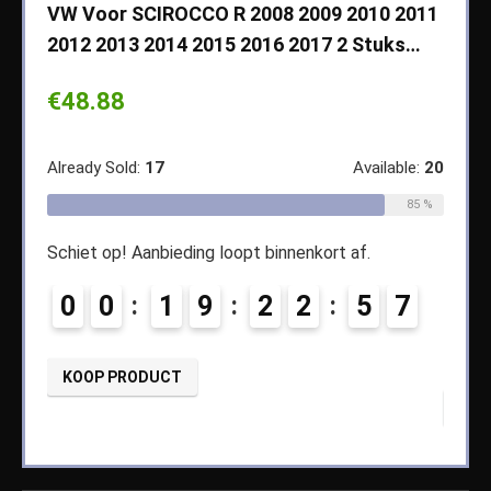
VW Voor SCIROCCO R 2008 2009 2010 2011
Cher
2012 2013 2014 2015 2016 2017 2 Stuks…
2003
Koff
€
48.88
€
14
ble:
65
Already Sold:
17
Available:
20
68 %
Alread
85 %
Schiet op! Aanbieding loopt binnenkort af.
4
Schiet
0
0
1
9
2
2
5
6
7
0
KOOP PRODUCT
KOO