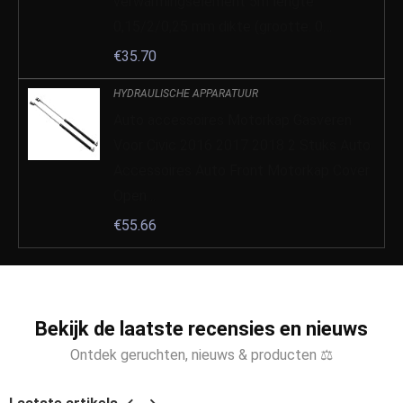
verwarmingselement 5m lengte
0,15/2/0,25 mm dikte (grootte: 0…
€
35.70
HYDRAULISCHE APPARATUUR
Auto accessoires Motorkap Gasveren
Voor Civic 2016 2017 2018 2 Stuks Auto
Accessoires Auto Front Motorkap Cover
Open…
€
55.66
Bekijk de laatste recensies en nieuws
Ontdek geruchten, nieuws & producten ⚖