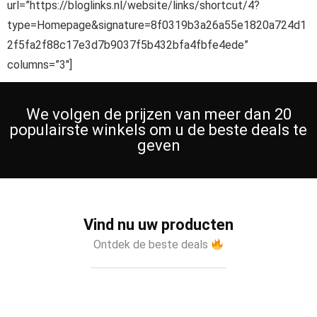
url=”https://bloglinks.nl/website/links/shortcut/4?
type=Homepage&signature=8f0319b3a26a55e1820a724d1
2f5fa2f88c17e3d7b9037f5b432bfa4fbfe4ede”
columns=”3″]
We volgen de prijzen van meer dan 20
populairste winkels om u de beste deals te
geven
Vind nu uw producten
Ontdek de beste deals