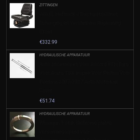
ZITTINGEN
vidaXL Heftruck-/Tractorstoel met
Ophanging en Verstelbare Rugleuning
Stoel
€
332.99
HYDRAULISCHE APPARATUUR
Auto accessoires Voor Accord 8TH Euro
Voor Acura TSX Inspire Voor Proton Voor
Perdana 2007-2017 Auto Motorkap
Cover…
€
51.74
HYDRAULISCHE APPARATUUR
Wnuanjun 1 stuk Nichrome platte
verwarmingsdraad voor