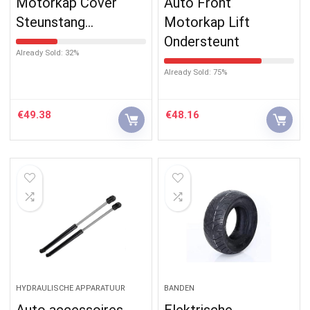
Motorkap Cover
Auto Front
Steunstang…
Motorkap Lift
Ondersteunt
Already Sold: 32%
Already Sold: 75%
€
49.38
€
48.16
HYDRAULISCHE APPARATUUR
BANDEN
Auto accessoires
Elektrische