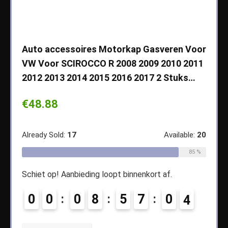
che
Auto accessoires Motorkap Gasveren Voor
Auto
VW Voor SCIROCCO R 2008 2009 2010 2011
Cher
2012 2013 2014 2015 2016 2017 2 Stuks…
2003
Koff
€
48.88
€
14
ble:
65
Already Sold:
17
Available:
20
68 %
Alread
85 %
Schiet op! Aanbieding loopt binnenkort af.
5
Schiet
0
0
0
8
5
7
0
3
0