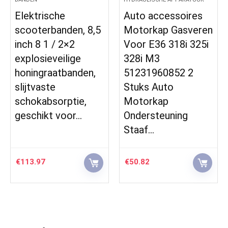
Auto accessoires
Tractorstoel
Motorkap Gasveren
Sleppersstoel New
Voor E36 318i 325i
Holland Ford
328i M3
Oldtimer zitting
51231960852 2
PVC blauw passend
Stuks Auto
Motorkap
Ondersteuning
Staaf…
€
50.82
€
109.90