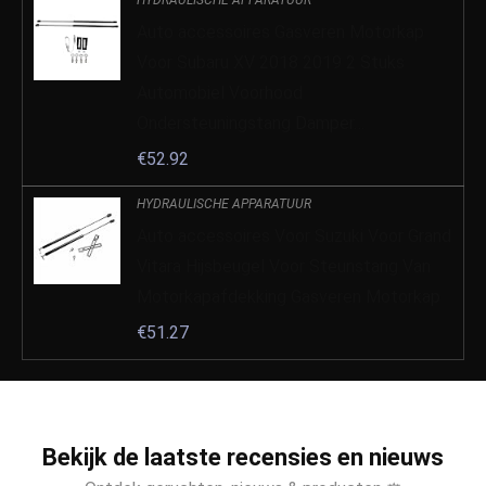
Auto accessoires Gasveren Motorkap
Voor Subaru XV 2018 2019 2 Stuks
Automobiel Voorhood
Ondersteuningstang Damper…
€
52.92
HYDRAULISCHE APPARATUUR
Auto accessoires Voor Suzuki Voor Grand
Vitara Hijsbeugel Voor Steunstang Van
Motorkapafdekking Gasveren Motorkap
€
51.27
Bekijk de laatste recensies en nieuws