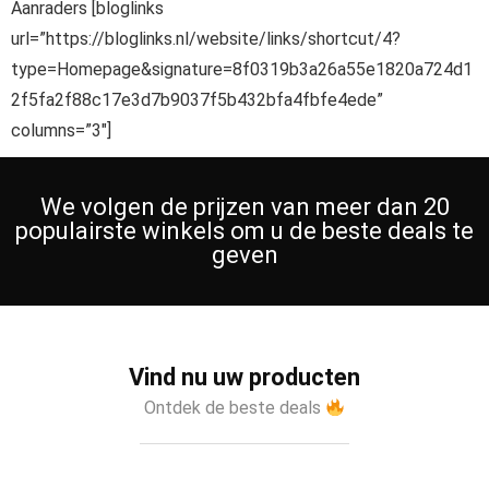
Aanraders [bloglinks
url=”https://bloglinks.nl/website/links/shortcut/4?
type=Homepage&signature=8f0319b3a26a55e1820a724d1
2f5fa2f88c17e3d7b9037f5b432bfa4fbfe4ede”
columns=”3″]
We volgen de prijzen van meer dan 20
populairste winkels om u de beste deals te
geven
Vind nu uw producten
Ontdek de beste deals