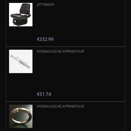
ZITTINGEN
vidaXL Heftruck-/Tractorstoel met
Ophanging en Verstelbare Rugleuning
Stoel
€
332.99
HYDRAULISCHE APPARATUUR
Auto accessoires Voor Accord 8TH Euro
Voor Acura TSX Inspire Voor Proton Voor
Perdana 2007-2017 Auto Motorkap
Cover…
€
51.74
HYDRAULISCHE APPARATUUR
Wnuanjun 1 stuk Nichrome platte
verwarmingsdraad voor