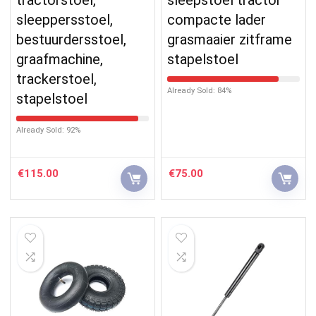
sleeppersstoel,
compacte lader
bestuurdersstoel,
grasmaaier zitframe
graafmachine,
stapelstoel
trackerstoel,
Already Sold: 84%
stapelstoel
Already Sold: 92%
€
115.00
€
75.00