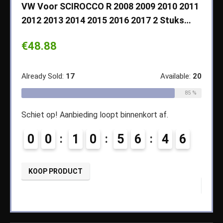
VW Voor SCIROCCO R 2008 2009 2010 2011
Cher
2012 2013 2014 2015 2016 2017 2 Stuks…
2003
Koff
€
48.88
€
14
ble:
65
Already Sold:
17
Available:
20
68 %
Alread
85 %
Schiet op! Aanbieding loopt binnenkort af.
2
Schiet
0
0
1
0
5
6
4
5
0
6
KOOP PRODUCT
KOO