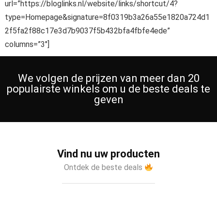
url=”https://bloglinks.nl/website/links/shortcut/4?
type=Homepage&signature=8f0319b3a26a55e1820a724d1
2f5fa2f88c17e3d7b9037f5b432bfa4fbfe4ede”
columns=”3″]
We volgen de prijzen van meer dan 20
populairste winkels om u de beste deals te
geven
Vind nu uw producten
Ontdek de beste deals