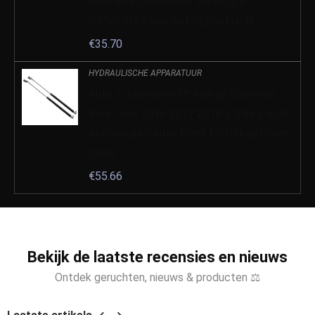
verwarmingselement 5m lengte
0,15/2/0,25 mm dikte (grootte: 0…
€
35.70
HYDRAULISCHE APPARATUUR
Auto accessoires Motorkap Gasveren
Voor Civic 2016 2017 2018 2 Stuks Auto
Accessoires Auto Front Motorkap Cover
Open…
€
55.66
Bekijk de laatste recensies en nieuws
Ontdek geruchten, nieuws & producten ⚖