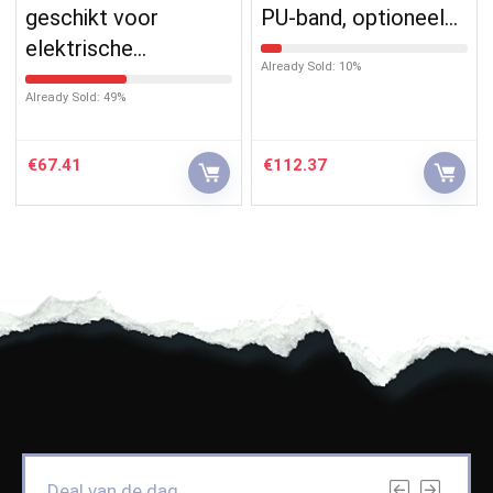
geschikt voor
PU-band, optioneel…
elektrische…
Already Sold: 10%
Already Sold: 49%
€
67.41
€
112.37
Deal van de dag