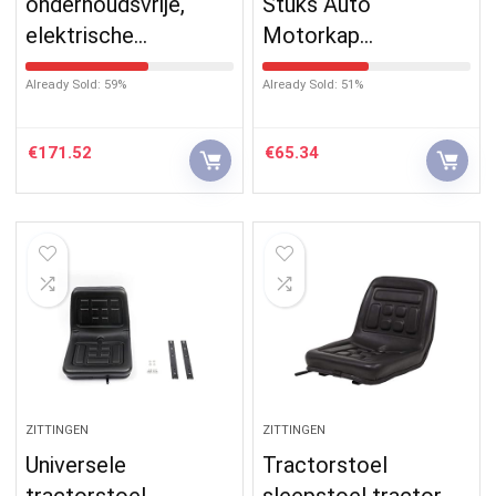
onderhoudsvrije,
Stuks Auto
elektrische…
Motorkap…
Already Sold: 59%
Already Sold: 51%
€
171.52
€
65.34
ZITTINGEN
ZITTINGEN
Universele
Tractorstoel
tractorstoel,
sleepstoel tractor