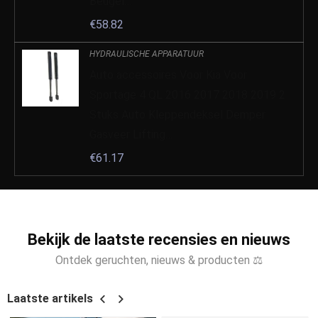
Beugel…
€
58.82
HYDRAULISCHE APPARATUUR
Auto accessoires Voor Kia Voor
Sportage 4 QL 2016 2017 2018 2019 2
Stuks Auto Kleppendeksel Demper
Gasveer Lifting…
€
61.17
Bekijk de laatste recensies en nieuws
Ontdek geruchten, nieuws & producten ⚖
Laatste artikels