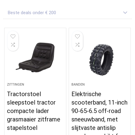
Beste deals onder € 200
ZITTINGEN
BANDEN
Tractorstoel
Elektrische
sleepstoel tractor
scooterband, 11-inch
compacte lader
90-65-6.5 off-road
grasmaaier zitframe
sneeuwband, met
stapelstoel
slijtvaste antislip