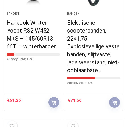
BANDEN
BANDEN
Hankook Winter
Elektrische
i*cept RS2 W452
scooterbanden,
M+S – 145/60R13
22×1.75
66T – winterbanden
Explosieveilige vaste
banden, slijtvaste,
Already Sold: 15%
lage weerstand, niet-
opblaasbare…
Already Sold: 52%
€
61.25
€
71.56