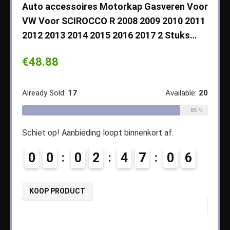
che
Auto accessoires Motorkap Gasveren Voor
Auto
VW Voor SCIROCCO R 2008 2009 2010 2011
Cher
2012 2013 2014 2015 2016 2017 2 Stuks…
2003
Koff
€
48.88
€
14
ble:
65
Already Sold:
17
Available:
20
68 %
Alread
85 %
Schiet op! Aanbieding loopt binnenkort af.
3
Schiet
0
0
0
2
4
7
0
5
6
0
KOOP PRODUCT
KOO