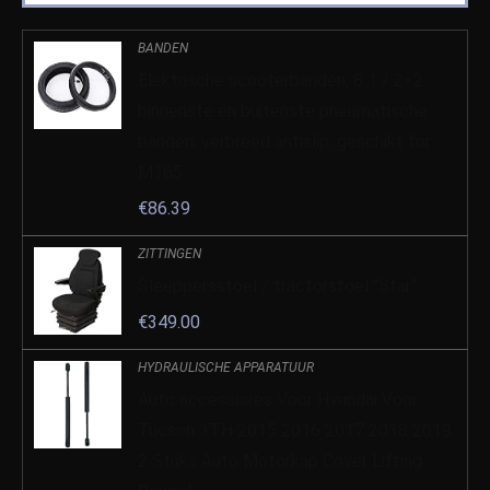
BANDEN
Elektrische scooterbanden, 8 1 / 2×2
binnenste en buitenste pneumatische
banden, verbreed antislip, geschikt for
M365…
€
86.39
ZITTINGEN
Sleeppersstoel / tractorstoel “Star”
€
349.00
HYDRAULISCHE APPARATUUR
Auto accessoires Voor Hyundai Voor
Tucson 3TH 2015 2016 2017 2018 2019
2 Stuks Auto Motorkap Cover Lifting