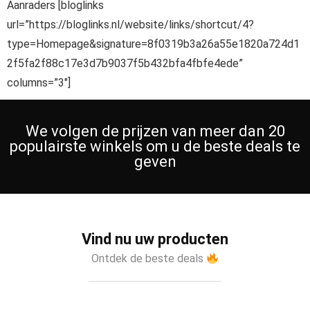
Aanraders [bloglinks
url=”https://bloglinks.nl/website/links/shortcut/4?
type=Homepage&signature=8f0319b3a26a55e1820a724d1
2f5fa2f88c17e3d7b9037f5b432bfa4fbfe4ede”
columns=”3″]
We volgen de prijzen van meer dan 20
populairste winkels om u de beste deals te
geven
Vind nu uw producten
Ontdek de beste deals