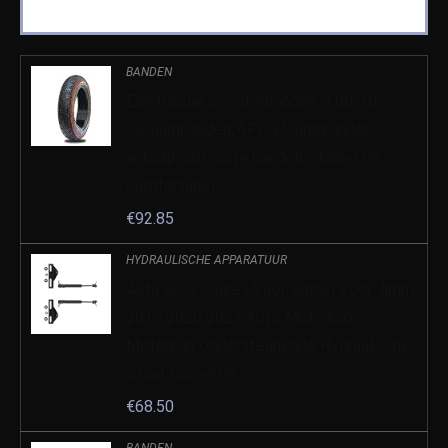
BANDEN
Elektrische scooterbanden, 3.00-10
vacuümbanden, 6PR-kleurenranden,
antislip, slijtvaste banden, stabiel en
comfortabel…
€
92.85
HYDRAULISCHE APPARATUUR
Auto accessoires Voor Suzuki Voor Jimny
2019 2020 2021 Auto Motorkap
Motorkap Ondersteunende Hydraulische
Staaf Gasveren…
€
68.50
BANDEN