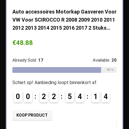
che
Auto accessoires Motorkap Gasveren Voor
Auto
VW Voor SCIROCCO R 2008 2009 2010 2011
Cher
2012 2013 2014 2015 2016 2017 2 Stuks…
2003
Koff
€
48.88
€
14
ble:
65
Already Sold:
17
Available:
20
68 %
Alread
85 %
Schiet op! Aanbieding loopt binnenkort af.
1
Schiet
0
0
2
2
5
4
1
3
4
0
KOOP PRODUCT
KOO