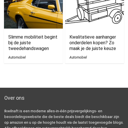
Slimme mobiliteit begint
Kwalitatieve aanhanger
bij de juiste
onderdelen kopen? Zo
tweedehandswagen
maak je de juiste keuze
Automobiel
Automobiel
Over ons
Ikwilnaft is een moderne alles-in-één prijsvergelijkings- en
beoordelingswebsite die de beste deals biedt die beschikbaar zijn
op amazon en u op de hoogte houdt via de laatst toegevoegde blogs.