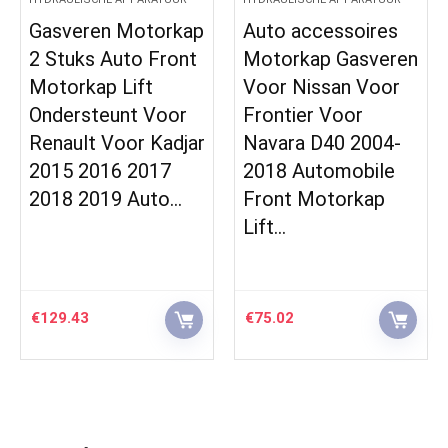
asveren Motorkap
Auto accessoires
Aut
 Stuks Auto Front
Motorkap Gasveren
Voor
otorkap Lift
Voor Nissan Voor
Voo
ndersteunt Voor
Frontier Voor
200
enault Voor Kadjar
Navara D40 2004-
201
015 2016 2017
2018 Automobile
201
018 2019 Auto…
Front Motorkap
Mot
Lift…
129.43
€
75.02
€
55.