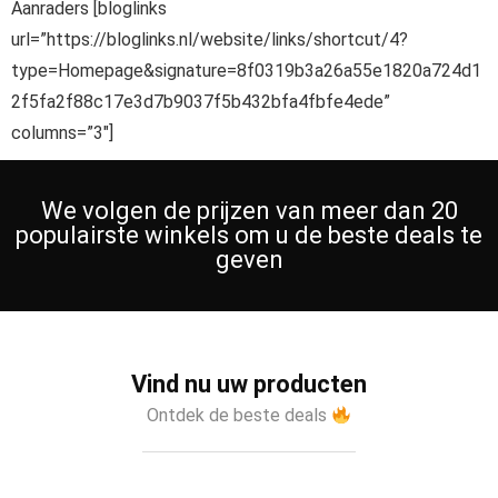
Aanraders [bloglinks
url=”https://bloglinks.nl/website/links/shortcut/4?
type=Homepage&signature=8f0319b3a26a55e1820a724d1
2f5fa2f88c17e3d7b9037f5b432bfa4fbfe4ede”
columns=”3″]
We volgen de prijzen van meer dan 20
populairste winkels om u de beste deals te
geven
Vind nu uw producten
Ontdek de beste deals