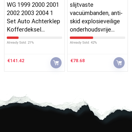
WG 1999 2000 2001
slijtvaste
2002 2003 2004 1
vacuümbanden, anti-
Set Auto Achterklep
skid explosieveilige
Kofferdeksel…
onderhoudsvrije…
Already Sold: 21%
Already Sold: 42%
€
141.42
€
78.68