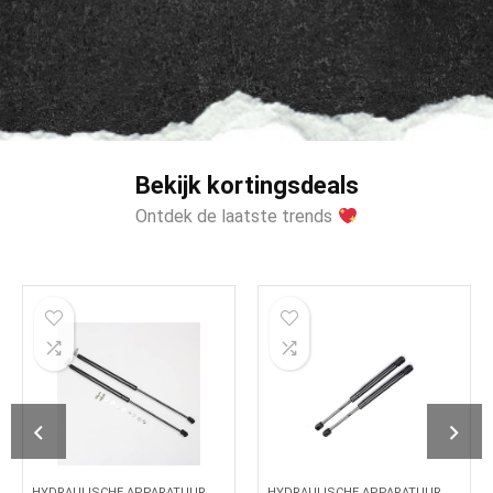
Bekijk kortingsdeals
Ontdek de laatste trends
DRAULISCHE APPARATUUR
HYDRAULISCHE APPARATUUR
HYDRA