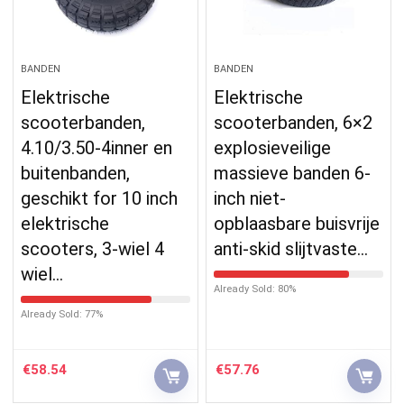
BANDEN
BANDEN
Elektrische
Elektrische
scooterbanden,
scooterbanden, 6×2
4.10/3.50-4inner en
explosieveilige
buitenbanden,
massieve banden 6-
geschikt for 10 inch
inch niet-
elektrische
opblaasbare buisvrije
scooters, 3-wiel 4
anti-skid slijtvaste…
wiel…
Already Sold: 80%
Already Sold: 77%
€
58.54
€
57.76