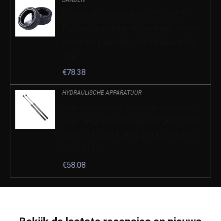
Elektrische scooterband, 70/65-6.5
Explosiebestendig vacuümband, antislip
en slijtvast, geschikt for 9 Balance Car
Tire…
€
78.38
HYDRAULISCHE APPARATUUR
Auto accessoires Motorkap Gasveren
Voor Jeep Voor Wrangler JK 2007 2008
2009 2010 2011 2012 2013 2014 2015
2016 2017…
€
58.08