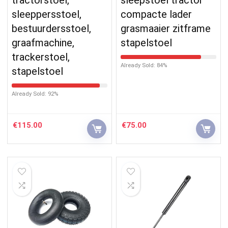
sleeppersstoel,
compacte lader
bestuurdersstoel,
grasmaaier zitframe
graafmachine,
stapelstoel
trackerstoel,
Already Sold: 84%
stapelstoel
Already Sold: 92%
€
115.00
€
75.00