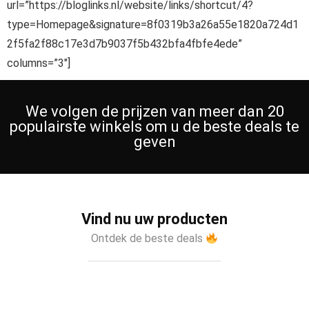
url=”https://bloglinks.nl/website/links/shortcut/4?
type=Homepage&signature=8f0319b3a26a55e1820a724d1
2f5fa2f88c17e3d7b9037f5b432bfa4fbfe4ede”
columns=”3″]
We volgen de prijzen van meer dan 20
populairste winkels om u de beste deals te
geven
Vind nu uw producten
Ontdek de beste deals