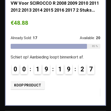
VW Voor SCIROCCO R 2008 2009 2010 2011
Cher
2012 2013 2014 2015 2016 2017 2 Stuks…
2003
Koff
€
48.88
€
14
ble:
65
Already Sold:
17
Available:
20
68 %
Alread
85 %
Schiet op! Aanbieding loopt binnenkort af.
3
Schiet
0
0
1
9
1
9
2
6
0
7
KOOP PRODUCT
KOO