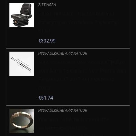
ZITTINGEN
vidaXL Heftruck-/Tractorstoel met
Ophanging en Verstelbare Rugleuning
Stoel
€
332.99
HYDRAULISCHE APPARATUUR
Auto accessoires Voor Accord 8TH Euro
Voor Acura TSX Inspire Voor Proton Voor
Perdana 2007-2017 Auto Motorkap
Cover…
€
51.74
HYDRAULISCHE APPARATUUR
Wnuanjun 1 stuk Nichrome platte
verwarmingsdraad voor