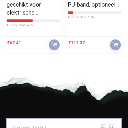
geschikt voor
PU-band, optioneel…
elektrische…
Already Sold: 10%
Already Sold: 49%
€
67.41
€
112.37
Deal van de dag