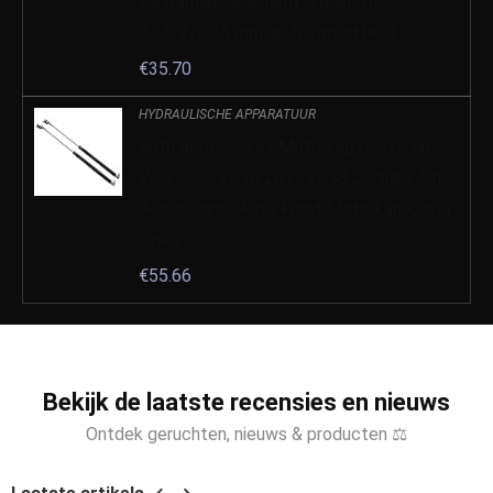
verwarmingselement 5m lengte
0,15/2/0,25 mm dikte (grootte: 0…
€
35.70
HYDRAULISCHE APPARATUUR
Auto accessoires Motorkap Gasveren
Voor Civic 2016 2017 2018 2 Stuks Auto
Accessoires Auto Front Motorkap Cover
Open…
€
55.66
Bekijk de laatste recensies en nieuws
Ontdek geruchten, nieuws & producten ⚖