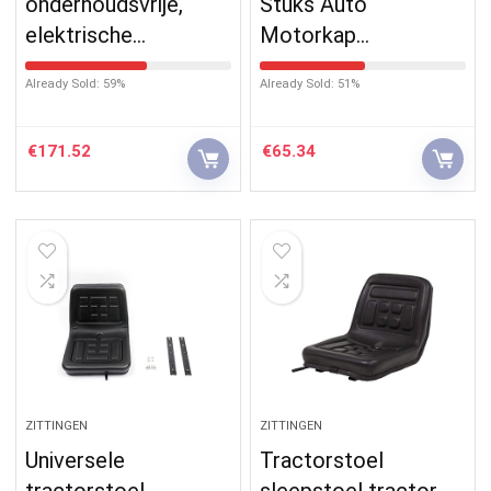
onderhoudsvrije,
Stuks Auto
elektrische…
Motorkap…
Already Sold: 59%
Already Sold: 51%
€
171.52
€
65.34
ZITTINGEN
ZITTINGEN
Universele
Tractorstoel
tractorstoel,
sleepstoel tractor