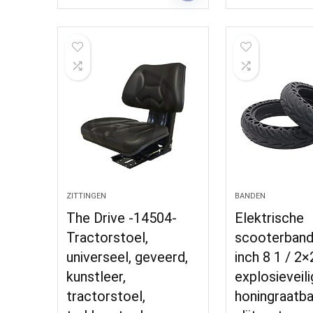
ZITTINGEN
BANDEN
The Drive -14504-
Elektrische
Tractorstoel,
scooterband
universeel, geveerd,
inch 8 1 / 2×
kunstleer,
explosieveil
tractorstoel,
honingraatb