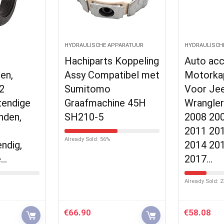
HYDRAULISCHE APPARATUUR
HYDRAULISCH
Hachiparts Koppeling
Auto acc
en,
Assy Compatibel met
Motorka
-2
Sumitomo
Voor Je
tendige
Graafmachine 45H
Wrangle
nden,
SH210-5
2008 20
2011 20
Already Sold: 56%
ndig,
2014 20
e…
2017…
Already Sold: 
€
66.90
€
58.08