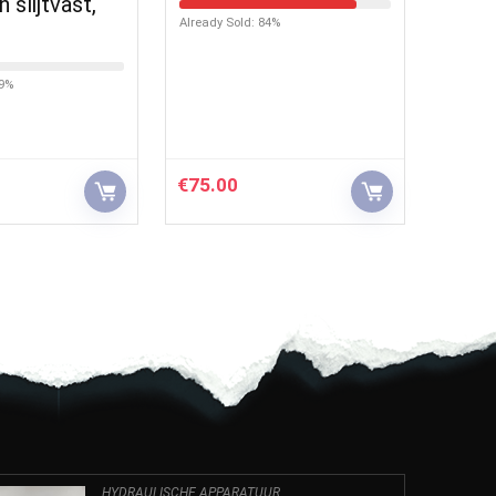
n slijtvast,
Already Sold: 84%
19%
€
75.00
HYDRAULISCHE APPARATUUR