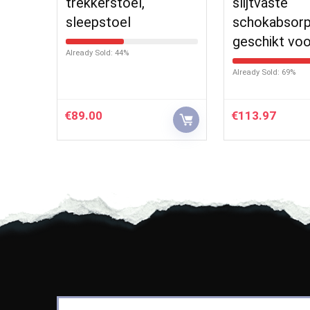
trekkerstoel,
slijtvaste
sleepstoel
schokabsorp
geschikt vo
Already Sold: 44%
Already Sold: 69%
€
89.00
€
113.97