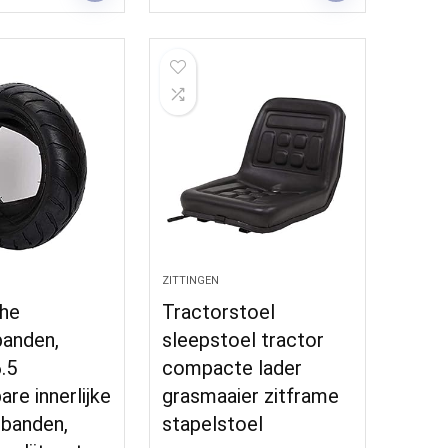
ZITTINGEN
che
Tractorstoel
banden,
sleepstoel tractor
.5
compacte lader
re innerlijke
grasmaaier zitframe
nbanden,
stapelstoel