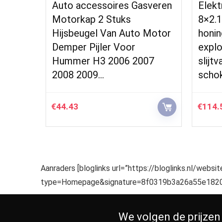
sveren
Elektrische scooter band,
Gasv
8×2.125 solide
acces
 Motor
honingraatband,
Moto
explosiebestendige en
Dempe
07
slijtvaste, holle
Type
schokabsorptie…
1998
€
114.56
€
70.3
Aanraders [bloglinks url=”https://bloglinks.nl/websi
type=Homepage&signature=8f0319b3a26a55e1820
We volgen de prijzen