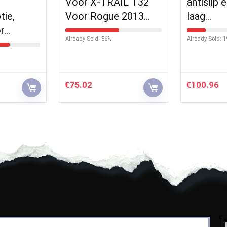
Voor X-TRAIL T32
antislip e
tie,
Voor Rogue 2013…
laag…
or…
Already Sold: 56%
Already Sold: 
€
75.02
€
100.96