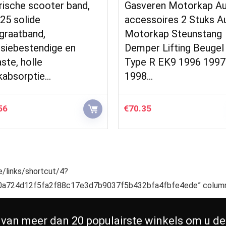
eren Motorkap Auto
Universele schuifbare
soires 2 Stuks Auto
trekkerstoelt,PU zwar
rkap Steunstang
waterdicht verstelbare
r Lifting Beugel Voor
140mm ophangstoel
 R EK9 1996 1997
W/afvoergat voor zuig
…
5
€
90.53
te/links/shortcut/4?
a724d12f5fa2f88c17e3d7b9037f5b432bfa4fbfe4ede” column
 van meer dan 20 populairste winkels om u de