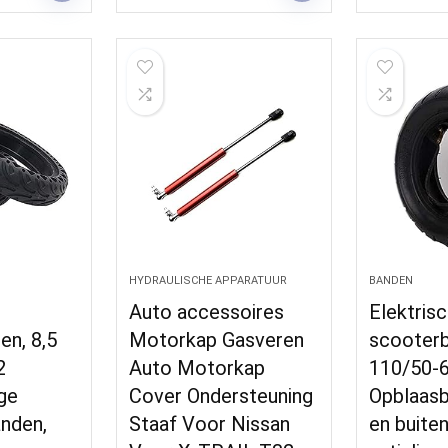
HYDRAULISCHE APPARATUUR
BANDEN
Auto accessoires
Elektris
en, 8,5
Motorkap Gasveren
scooter
2
Auto Motorkap
110/50-6
ige
Cover Ondersteuning
Opblaasba
anden,
Staaf Voor Nissan
en buite