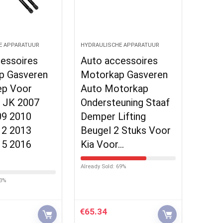
E APPARATUUR
HYDRAULISCHE APPARATUUR
essoires
Auto accessoires
p Gasveren
Motorkap Gasveren
ep Voor
Auto Motorkap
r JK 2007
Ondersteuning Staaf
09 2010
Demper Lifting
12 2013
Beugel 2 Stuks Voor
15 2016
Kia Voor…
Already Sold: 69%
23%
€
65.34