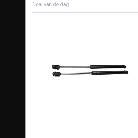
Deal van de dag
Available:
65
68 %
kort af.
4
9