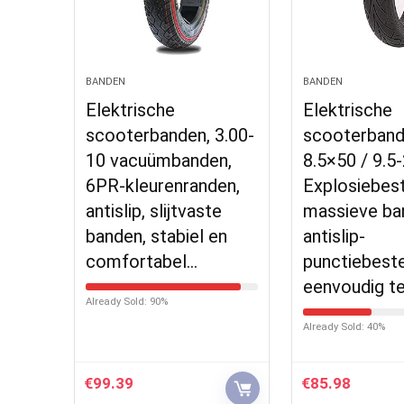
BANDEN
BANDEN
Elektrische
Elektrische
scooterbanden, 3.00-
scooterband
10 vacuümbanden,
8.5×50 / 9.5
6PR-kleurenranden,
Explosiebes
antislip, slijtvaste
massieve ba
banden, stabiel en
antislip-
comfortabel…
punctiebeste
eenvoudig t
Already Sold: 90%
Already Sold: 40%
€
99.39
€
85.98