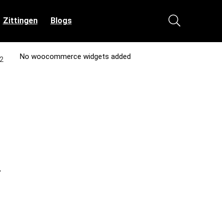
Zittingen
Blogs
No woocommerce widgets added
D2
…