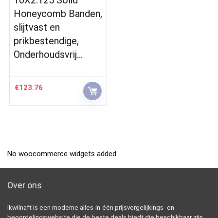
Honeycomb Banden,
slijtvast en
prikbestendige,
Onderhoudsvrij…
€
123.76
No woocommerce widgets added
Over ons
Ikwilnaft is een moderne alles-in-één prijsvergelijkings- en
beoordelingswebsite die de beste deals biedt die beschikbaar zijn