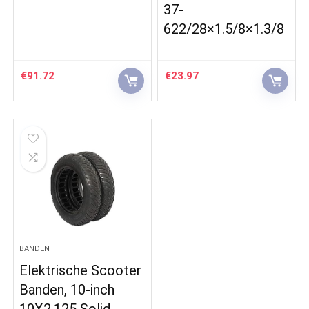
37-
622/28×1.5/8×1.3/8
€
91.72
€
23.97
BANDEN
Elektrische Scooter
Banden, 10-inch
10X2.125 Solid