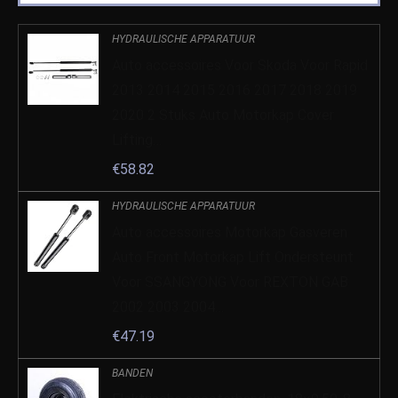
HYDRAULISCHE APPARATUUR
Auto accessoires Voor Skoda Voor Rapid
2013 2014 2015 2016 2017 2018 2019
2020 2 Stuks Auto Motorkap Cover
Lifting…
€
58.82
HYDRAULISCHE APPARATUUR
Auto accessoires Motorkap Gasveren
Auto Front Motorkap Lift Ondersteunt
Voor SSANGYONG Voor REXTON GAB
2002 2003 2004…
€
47.19
BANDEN