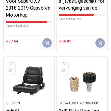
Voor Subaru XV
slijtvast, geschikt for
2018 2019 Gasveren
vervanging van de…
Motorkap
Already Sold: 75%
Already Sold: 89%
€
57.64
€
84.89
ZITTINGEN
HYDRAULISCHE APPARATUUR
vidaXL
3/8″ Blitz Detailing