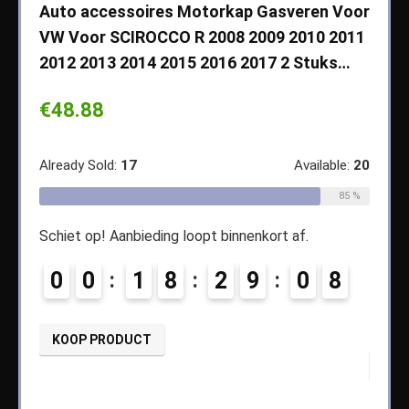
che
Auto accessoires Motorkap Gasveren Voor
Auto
VW Voor SCIROCCO R 2008 2009 2010 2011
Cher
2012 2013 2014 2015 2016 2017 2 Stuks…
2003
Koff
€
48.88
€
14
ble:
65
Already Sold:
17
Available:
20
68 %
Alread
85 %
Schiet op! Aanbieding loopt binnenkort af.
4
Schiet
0
0
1
8
2
9
0
7
0
8
KOOP PRODUCT
KOO