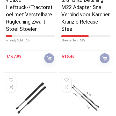
Heftruck-/Tractorst
M22 Adapter Snel
oel met Verstelbare
Verbind voor Karcher
Rugleuning Zwart
Kranzle Release
Stoel Stoelen
Steel
Already Sold: 12%
Already Sold: 56%
€
167.99
€
16.46