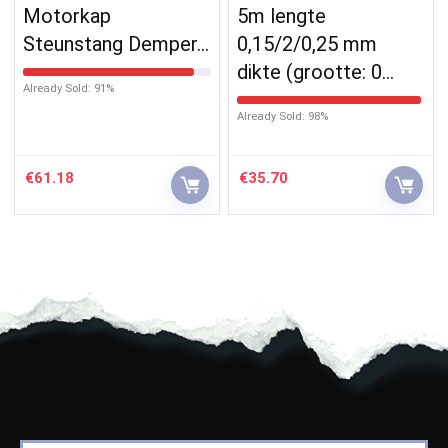
Motorkap
5m lengte
Steunstang Demper…
0,15/2/0,25 mm
dikte (grootte: 0…
Already Sold: 91%
Already Sold: 98%
€
61.18
€
35.70