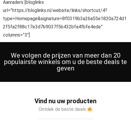
Aanraders [bloglinks
url=”https://bloglinks.nl/website/links/shortcut/4?
type=Homepage&signature=8f0319b3a26a55e1820a724d1
2f5fa2f88c17e3d7b9037f5b432bfa4fbfe4ede”
columns=”3″]
We volgen de prijzen van meer dan 20
populairste winkels om u de beste deals te
geven
Vind nu uw producten
Ontdek de beste deals