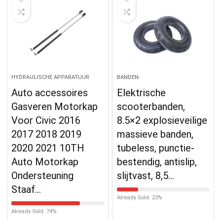
HYDRAULISCHE APPARATUUR
BANDEN
Auto accessoires
Elektrische
Gasveren Motorkap
scooterbanden,
Voor Civic 2016
8.5×2 explosieveilige
2017 2018 2019
massieve banden,
2020 2021 10TH
tubeless, punctie-
Auto Motorkap
bestendig, antislip,
Ondersteuning
slijtvast, 8,5…
Staaf…
Already Sold: 23%
Already Sold: 74%