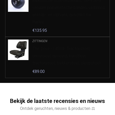
Elektrische scooterbanden, 18×9.50-8
vacuüm pneumatische banden, verbreed
antislip- en slijtvast, geschikt for
Harley…
€
135.95
ZITTINGEN
The Drive -14504- Tractorstoel,
universeel, geveerd, kunstleer,
tractorstoel, trekkerstoel, sleepstoel
€
89.00
Bekijk de laatste recensies en nieuws
Ontdek geruchten, nieuws & producten ⚖