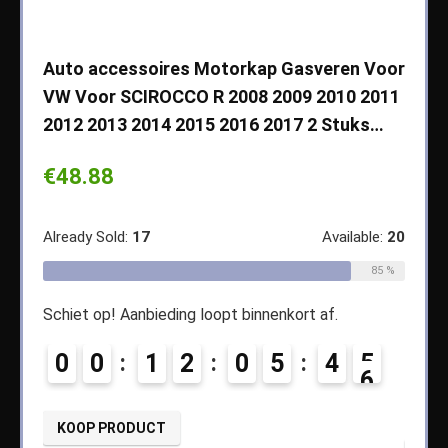
che
Auto accessoires Motorkap Gasveren Voor
Auto
VW Voor SCIROCCO R 2008 2009 2010 2011
Cher
2012 2013 2014 2015 2016 2017 2 Stuks…
2003
Koff
€
48.88
€
14
ble:
65
Already Sold:
17
Available:
20
68 %
Alread
85 %
Schiet op! Aanbieding loopt binnenkort af.
1
Schiet
0
0
1
2
0
5
4
5
0
KOOP PRODUCT