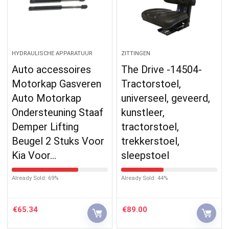
HYDRAULISCHE APPARATUUR
ZITTINGEN
Auto accessoires
The Drive -14504-
Motorkap Gasveren
Tractorstoel,
Auto Motorkap
universeel, geveerd,
Ondersteuning Staaf
kunstleer,
Demper Lifting
tractorstoel,
Beugel 2 Stuks Voor
trekkerstoel,
Kia Voor…
sleepstoel
Already Sold: 69%
Already Sold: 44%
€
65.34
€
89.00