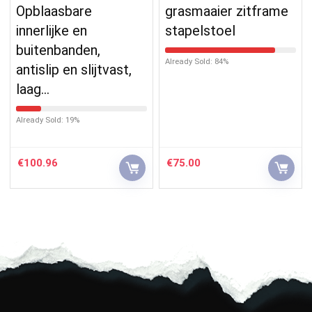
Opblaasbare
grasmaaier zitframe
innerlijke en
stapelstoel
buitenbanden,
Already Sold: 84%
antislip en slijtvast,
laag…
Already Sold: 19%
€
100.96
€
75.00