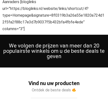
Aanraders [bloglinks
url=”https://bloglinks.nl/website/links/shortcut/4?
type=Homepage&signature=8f0319b3a26a55e1820a724d1
2f5fa2f88c17e3d7b9037f5b432bfa4fbfe4ede”
columns=”3″]
We volgen de prijzen van meer dan 20
populairste winkels om u de beste deals te
geven
Vind nu uw producten
Ontdek de beste deals