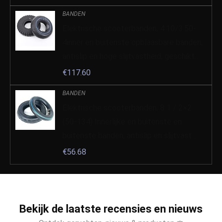
BANDEN
Elektrische scooterbanden, 4.10/3.50-
4inner en buitenste opblaasbare banden,
antislip en hoge slijtvastheid, geschikt…
€
117.60
BANDEN
Elektrische scooterbanden, 8 1 / 2×2
(50-134) Innerlijke en buitenste en
buitenste banden, antislip en slijtvast…
€
56.68
Bekijk de laatste recensies en nieuws