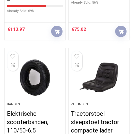
Already Sold: 56%
Already Sold: 69%
€
113.97
€
75.02
BANDEN
ZITTINGEN
Elektrische
Tractorstoel
scooterbanden,
sleepstoel tractor
110/50-6.5
compacte lader