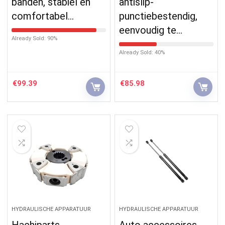
banden, stabiel en
antislip-
comfortabel…
punctiebestendig,
eenvoudig te…
Already Sold: 90%
Already Sold: 40%
€
99.39
€
85.98
HYDRAULISCHE APPARATUUR
HYDRAULISCHE APPARATUUR
Hachiparts
Auto accessoires