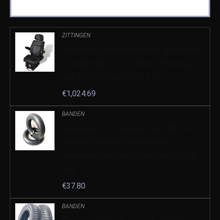
ZITTINGEN
Universele tractorzitting incl. armleuning
en rugleuning tractordelen Afmetingen:
106 x 60 x 52 cm (H x B x D)
€
1,024.69
BANDEN
Elektrische scooterband, 200×50 8-inch
dikke en duurzame opblaasbare
binnenbuis, gebruikt om de kleine dolfijn
mini…
€
37.80
BANDEN