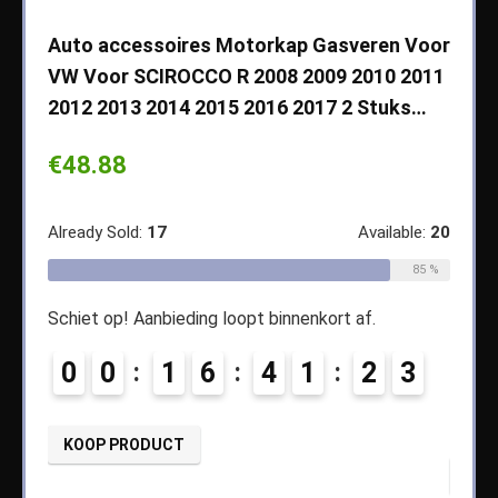
che
Auto accessoires Motorkap Gasveren Voor
Auto
VW Voor SCIROCCO R 2008 2009 2010 2011
Cher
2012 2013 2014 2015 2016 2017 2 Stuks…
2003
Koff
€
48.88
€
14
ble:
65
Already Sold:
17
Available:
20
68 %
Alread
85 %
Schiet op! Aanbieding loopt binnenkort af.
9
Schiet
0
0
1
6
4
1
2
2
0
3
KOOP PRODUCT
KOO