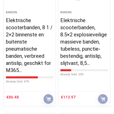
BANDEN
BANDEN
Elektrische
Elektrische
scooterbanden, 8 1 /
scooterbanden,
2×2 binnenste en
8.5×2 explosieveilige
buitenste
massieve banden,
pneumatische
tubeless, punctie-
banden, verbreed
bestendig, antislip,
antislip, geschikt for
slijtvast, 8,5…
M365…
Already Sold: 23%
Already Sold: 67%
€
86.48
€
113.97