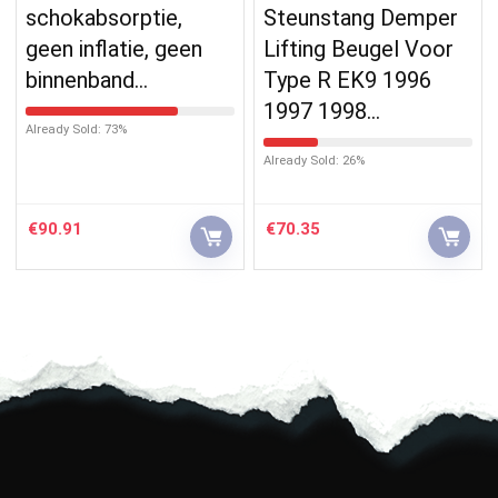
schokabsorptie,
Steunstang Demper
geen inflatie, geen
Lifting Beugel Voor
binnenband…
Type R EK9 1996
1997 1998…
Already Sold: 73%
Already Sold: 26%
€
90.91
€
70.35