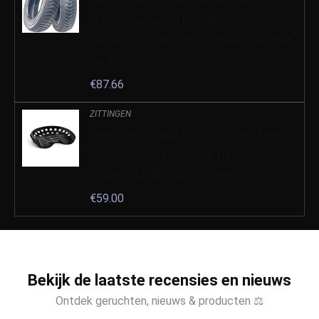
Elektrische scooterbanden, 10×2.50
antislip binnen- en buitenbanden,
verbreed en slijtvast en stabiel, geschikt
for 10…
€
87.66
ZITTINGEN
hillvert HT-RUNDLE-3 Sitzschale Traktor
Schleppersitz Fahrersitz Treckersitz
Staplersitz 48 x 42 cm Stahl
€
59.00
Bekijk de laatste recensies en nieuws
Ontdek geruchten, nieuws & producten ⚖