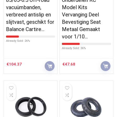
vacuümbanden,
Model Kits
verbreed antislip en
Vervanging Deel
slijtvast, geschikt for
Bevestiging Seat
Balance Cartire…
Metaal Gemaakt
voor 1/10…
Already Sold: 26%
Already Sold: 36%
€
104.37
€
47.68