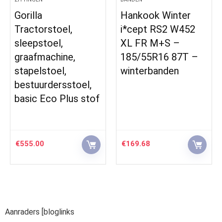
Gorilla
Hankook Winter
Tractorstoel,
i*cept RS2 W452
sleepstoel,
XL FR M+S –
graafmachine,
185/55R16 87T –
stapelstoel,
winterbanden
bestuurdersstoel,
basic Eco Plus stof
€
555.00
€
169.68
Aanraders [bloglinks