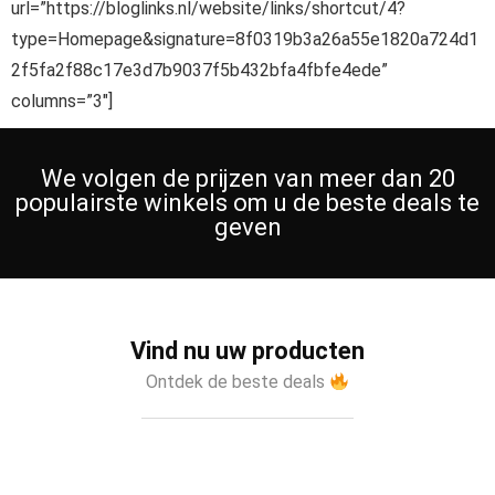
url=”https://bloglinks.nl/website/links/shortcut/4?
type=Homepage&signature=8f0319b3a26a55e1820a724d1
2f5fa2f88c17e3d7b9037f5b432bfa4fbfe4ede”
columns=”3″]
We volgen de prijzen van meer dan 20
populairste winkels om u de beste deals te
geven
Vind nu uw producten
Ontdek de beste deals