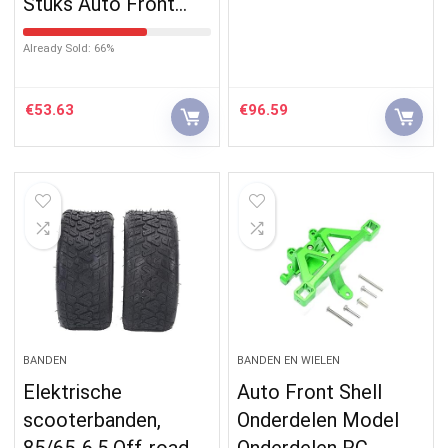
Stuks Auto Front…
Already Sold: 66%
€
53.63
€
96.59
BANDEN
BANDEN EN WIELEN
Elektrische
Auto Front Shell
scooterbanden,
Onderdelen Model
85/65-6.5 Off-road
Onderdelen RC