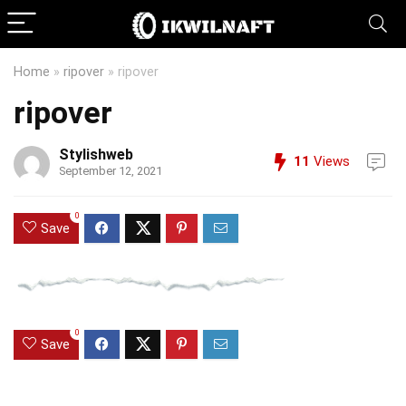
Home
»
ripover
»
ripover
ripover
Stylishweb
11
Views
September 12, 2021
0
Save
0
Save