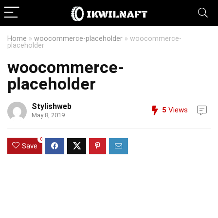
Home
»
woocommerce-placeholder
»
woocommerce-
placeholder
woocommerce-
placeholder
Stylishweb
5
Views
May 8, 2019
0
Save