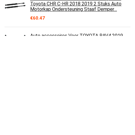
Toyota CHR C-HR 2018 2019 2 Stuks Auto
Motorkap Ondersteuning Staaf Demper…
€
60.47
Auto accessoires Voor TOYOTA RAV4 2019
2020 2 Stukken Hefbeugel Voor
Ondersteunende Staaf Van De Dekking Van De
Auto…
€
47.02
Elektrische scooterbanden, 14x1.75 Solid
Honeycomb-wielen, explosiebestendig,
slijtvaste, niet-opblaasbare…
€
99.58
Elektrische scooter band, 81 / 2x2
explosieveilige massieve band, 8,5 inch dikke
antislip PU-band, optioneel…