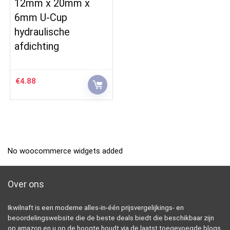
12mm x 20mm x
6mm U-Cup
hydraulische
afdichting
€
4.88
No woocommerce widgets added
Over ons
Ikwilnaft is een moderne alles-in-één prijsvergelijkings- en
beoordelingswebsite die de beste deals biedt die beschikbaar zijn
op amazon en u op de hoogte houdt via de laatst toegevoegde blogs.