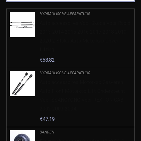
HYDRAULISCHE APPARATUUR
Auto accessoires Voor Skoda Voor Rapid
2013 2014 2015 2016 2017 2018 2019
2020 2 Stuks Auto Motorkap Cover
Lifting…
€
58.82
HYDRAULISCHE APPARATUUR
Auto accessoires Motorkap Gasveren
Auto Front Motorkap Lift Ondersteunt
Voor SSANGYONG Voor REXTON GAB
2002 2003 2004…
€
47.19
BANDEN