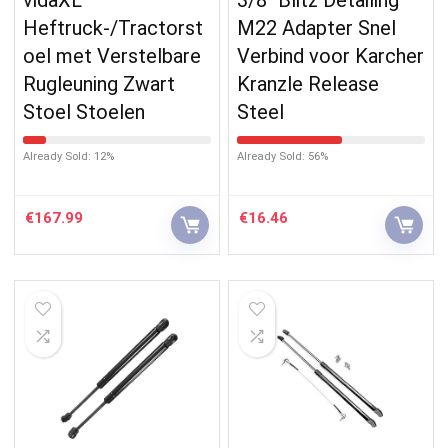
Heftruck-/Tractorst
M22 Adapter Snel
oel met Verstelbare
Verbind voor Karcher
Rugleuning Zwart
Kranzle Release
Stoel Stoelen
Steel
Already Sold: 12%
Already Sold: 56%
€
167.99
€
16.46