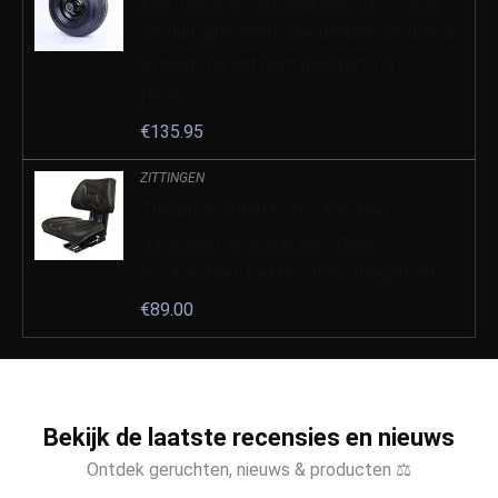
Elektrische scooterbanden, 18×9.50-8
vacuüm pneumatische banden, verbreed
antislip- en slijtvast, geschikt for
Harley…
€
135.95
ZITTINGEN
The Drive -14504- Tractorstoel,
universeel, geveerd, kunstleer,
tractorstoel, trekkerstoel, sleepstoel
€
89.00
Bekijk de laatste recensies en nieuws
Ontdek geruchten, nieuws & producten ⚖