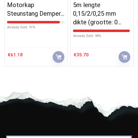
Motorkap
5m lengte
Steunstang Demper…
0,15/2/0,25 mm
dikte (grootte: 0…
Already Sold: 91%
Already Sold: 98%
€
61.18
€
35.70