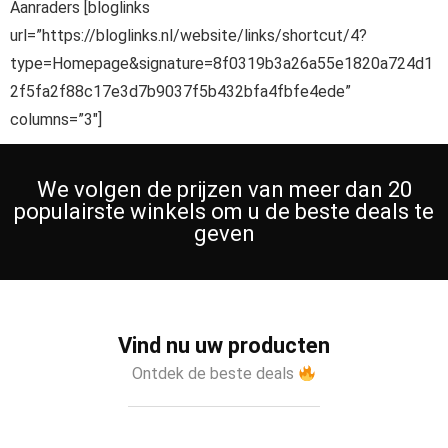
Aanraders [bloglinks
url=”https://bloglinks.nl/website/links/shortcut/4?
type=Homepage&signature=8f0319b3a26a55e1820a724d1
2f5fa2f88c17e3d7b9037f5b432bfa4fbfe4ede”
columns=”3″]
We volgen de prijzen van meer dan 20
populairste winkels om u de beste deals te
geven
Vind nu uw producten
Ontdek de beste deals