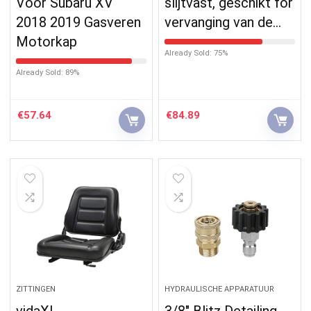
Voor Subaru XV
slijtvast, geschikt for
2018 2019 Gasveren
vervanging van de…
Motorkap
Already Sold: 75%
Already Sold: 89%
€
57.64
€
84.89
ZITTINGEN
HYDRAULISCHE APPARATUUR
vidaXL
3/8″ Blitz Detailing