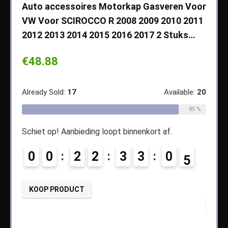
che
Auto accessoires Motorkap Gasveren Voor
Auto
VW Voor SCIROCCO R 2008 2009 2010 2011
Cher
2012 2013 2014 2015 2016 2017 2 Stuks…
2003
Koff
€
48.88
€
14
ble:
65
Already Sold:
17
Available:
20
68 %
Alread
85 %
Schiet op! Aanbieding loopt binnenkort af.
0
Schiet
0
0
2
2
3
3
0
4
0
KOOP PRODUCT
KOO