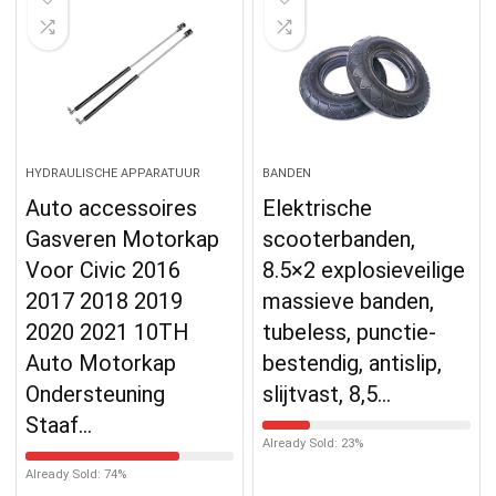
HYDRAULISCHE APPARATUUR
BANDEN
Auto accessoires
Elektrische
Gasveren Motorkap
scooterbanden,
Voor Civic 2016
8.5×2 explosieveilige
2017 2018 2019
massieve banden,
2020 2021 10TH
tubeless, punctie-
Auto Motorkap
bestendig, antislip,
Ondersteuning
slijtvast, 8,5…
Staaf…
Already Sold: 23%
Already Sold: 74%