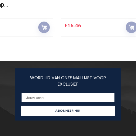
ap…
€
16.46
WORD LID VAN ONZE MAILLIJST VOOR
EXCLUSIEF