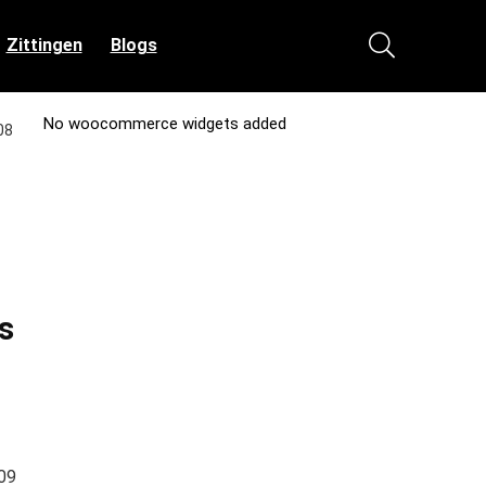
Zittingen
Blogs
No woocommerce widgets added
08
s
09