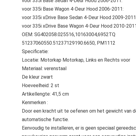
voor 335i Base Sedan 4-Deur Hood 2006-2011:
voor 335i Base Wagon 4-Deur Hood 2006-2011:
voor 335i xDrive Base Sedan 4-Deur Hood 2009-2011
voor 335i xDrive Base Wagon 4-Deur Hood 2010-2011
OEM: SG402058.025516,10163004,6952TQ
51237060550.51237129190.6650, PM1112
Specificatie:
Locatie: Motorkap Motorkap, Links en Rechts voor
Materiaal: verenstaal
De kleur zwart
Hoeveelheid: 2 st
Artikellengte: 41,5 cm
Kenmerken :
Door een kracht uit te oefenen om het gewicht van d
automatische functie.
Eenvoudig te installeren, er is geen speciaal gereedsc