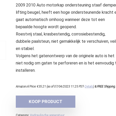
2009 2010 Auto motorkap ondersteuning staaf dempe
lifting beugel, heeft een hoge ondersteunende kracht 
gaat automatisch omhoog wanneer deze tot een
bepaalde hoogte wordt geopend.
Roestvrij staal, krasbestendig, corrosiebestendig,
dubbele paalsteun, niet gemakkelijk te verschuiven, veil
en stabiel.
Volgens het gatenontwerp van de originele auto is het
niet nodig om gaten te perforeren en is het eenvoudig 
installeren.
Amazon.nl Price:
€
35.21
(as of 07/04/2023 11:25 PST-
Details
)
&
FREE Shipping
.
KOOP PRODUCT
Category:
Hydraulische apparatuur