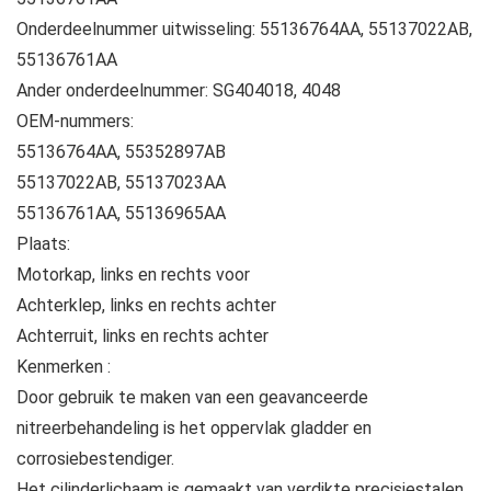
Onderdeelnummer uitwisseling: 55136764AA, 55137022AB,
55136761AA
Ander onderdeelnummer: SG404018, 4048
OEM-nummers:
55136764AA, 55352897AB
55137022AB, 55137023AA
55136761AA, 55136965AA
Plaats:
Motorkap, links en rechts voor
Achterklep, links en rechts achter
Achterruit, links en rechts achter
Kenmerken :
Door gebruik te maken van een geavanceerde
nitreerbehandeling is het oppervlak gladder en
corrosiebestendiger.
Het cilinderlichaam is gemaakt van verdikte precisiestalen