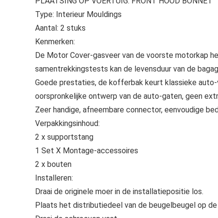
PLAATSING OP VOERTUIG: FRONT HOOD BONNET
Type: Interieur Mouldings
Aantal: 2 stuks
Kenmerken:
De Motor Cover-gasveer van de voorste motorkap hee
samentrekkingstests kan de levensduur van de bagage
Goede prestaties, de kofferbak keurt klassieke auto-v
oorspronkelijke ontwerp van de auto-gaten, geen extra
Zeer handige, afneembare connector, eenvoudige bedi
Verpakkingsinhoud:
2 x supportstang
1 Set X Montage-accessoires
2 x bouten
Installeren:
Draai de originele moer in de installatiepositie los.
Plaats het distributiedeel van de beugelbeugel op de 