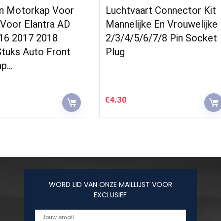
n Motorkap Voor
Luchtvaart Connector Kit
 Voor Elantra AD
Mannelijke En Vrouwelijke
16 2017 2018
2/3/4/5/6/7/8 Pin Socket
Stuks Auto Front
Plug
ap…
€
4.30
WORD LID VAN ONZE MAILLIJST VOOR
EXCLUSIEF