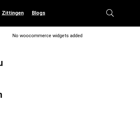
Zittingen
Blogs
No woocommerce widgets added
u
n