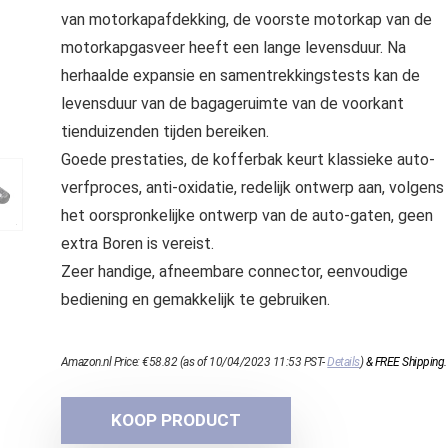
van motorkapafdekking, de voorste motorkap van de
motorkapgasveer heeft een lange levensduur. Na
herhaalde expansie en samentrekkingstests kan de
levensduur van de bagageruimte van de voorkant
tienduizenden tijden bereiken.
Goede prestaties, de kofferbak keurt klassieke auto-
verfproces, anti-oxidatie, redelijk ontwerp aan, volgens
het oorspronkelijke ontwerp van de auto-gaten, geen
extra Boren is vereist.
Zeer handige, afneembare connector, eenvoudige
bediening en gemakkelijk te gebruiken.
Amazon.nl Price:
€
58.82
(as of 10/04/2023 11:53 PST-
Details
)
&
FREE Shipping
.
KOOP PRODUCT