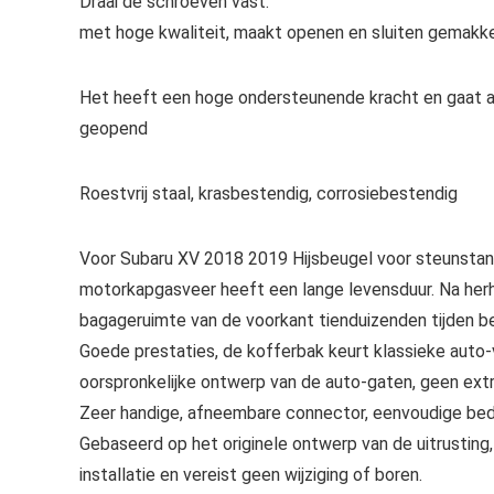
Draai de schroeven vast.
met hoge kwaliteit, maakt openen en sluiten gemakkelij
Het heeft een hoge ondersteunende kracht en gaat 
geopend
Roestvrij staal, krasbestendig, corrosiebestendig
Voor Subaru XV 2018 2019 Hijsbeugel voor steunsta
motorkapgasveer heeft een lange levensduur. Na her
bagageruimte van de voorkant tienduizenden tijden be
Goede prestaties, de kofferbak keurt klassieke auto-v
oorspronkelijke ontwerp van de auto-gaten, geen extra
Zeer handige, afneembare connector, eenvoudige bedi
Gebaseerd op het originele ontwerp van de uitrusting
installatie en vereist geen wijziging of boren.