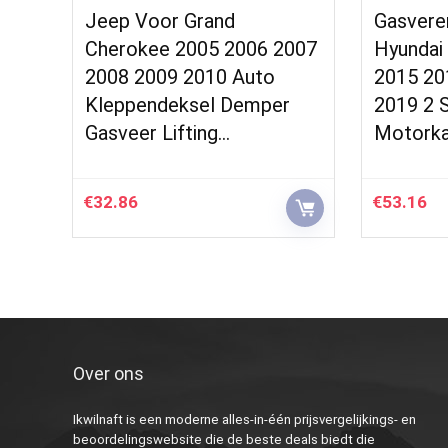
Jeep Voor Grand
Gasvere
Cherokee 2005 2006 2007
Hyundai
2008 2009 2010 Auto
2015 20
Kleppendeksel Demper
2019 2 
Gasveer Lifting…
Motork
€
32.86
€
53.16
Over ons
Ikwilnaft is een moderne alles-in-één prijsvergelijkings- en
beoordelingswebsite die de beste deals biedt die