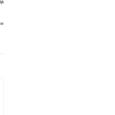
ijk
tie