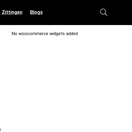
Zittingen
Blogs
No woocommerce widgets added
e