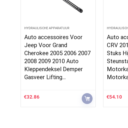
HYDRAULISCHE APPARATUUR
HYDRAULISC
Auto accessoires Voor
Auto ac
Jeep Voor Grand
CRV 201
Cherokee 2005 2006 2007
Stuks H
2008 2009 2010 Auto
Steunst
Kleppendeksel Demper
Motorka
Gasveer Lifting…
Motork
€
32.86
€
54.10