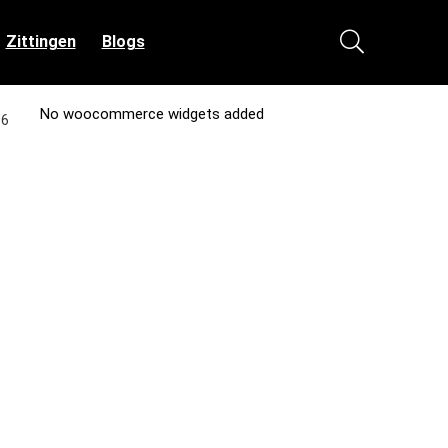
Zittingen
Blogs
No woocommerce widgets added
16