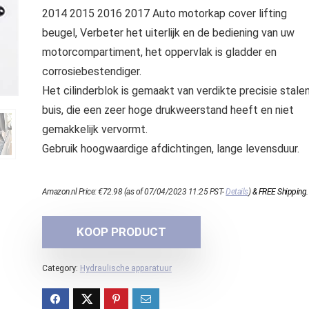
2014 2015 2016 2017 Auto motorkap cover lifting
beugel, Verbeter het uiterlijk en de bediening van uw
motorcompartiment, het oppervlak is gladder en
corrosiebestendiger.
Het cilinderblok is gemaakt van verdikte precisie stale
buis, die een zeer hoge drukweerstand heeft en niet
gemakkelijk vervormt.
Gebruik hoogwaardige afdichtingen, lange levensduur.
Amazon.nl Price:
€
72.98
(as of 07/04/2023 11:25 PST-
Details
)
&
FREE Shipping
.
KOOP PRODUCT
Category:
Hydraulische apparatuur