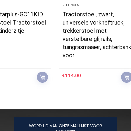
ZITTINGEN
arplus-GC11KID
Tractorstoel, zwart,
toel Tractorstoel
universele vorkheftruck,
inderzitje
trekkerstoel met
verstelbare glijrails,
tuingrasmaaier, achterban
voor…
€
114.00
WORD LID VAN ONZE MAILLIJST VOOR