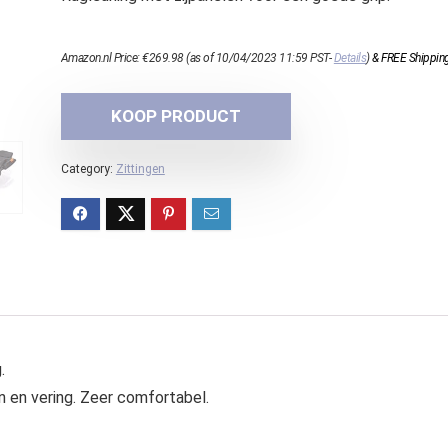
Amazon.nl Price:
€
269.98
(as of 10/04/2023 11:59 PST-
Details
)
&
FREE Shippin
KOOP PRODUCT
Category:
Zittingen
.
 en vering. Zeer comfortabel.