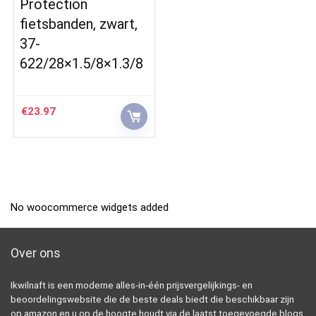
Protection
fietsbanden, zwart,
37-
622/28×1.5/8×1.3/8
€
23.97
No woocommerce widgets added
Over ons
Ikwilnaft is een moderne alles-in-één prijsvergelijkings- en
beoordelingswebsite die de beste deals biedt die beschikbaar zijn
op amazon en u op de hoogte houdt via de laatst toegevoegde blogs.