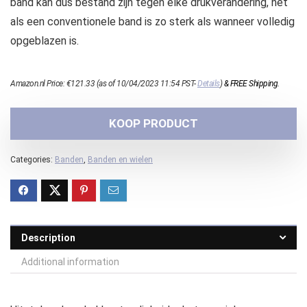
band kan dus bestand zijn tegen elke drukverandering, net
als een conventionele band is zo sterk als wanneer volledig
opgeblazen is.
Amazon.nl Price:
€
121.33
(as of 10/04/2023 11:54 PST-
Details
)
&
FREE Shipping
.
KOOP PRODUCT
Categories:
Banden
,
Banden en wielen
Description
Additional information